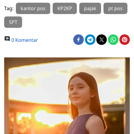
Tag:
kantor pos
KP2KP
pajak
pt pos
SPT
0 Komentar