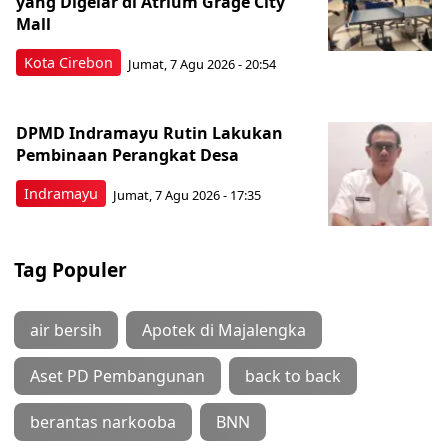
yang Digelar di Atrium Grage City
Mall
Kota Cirebon
Jumat, 7 Agu 2026 - 20:54
DPMD Indramayu Rutin Lakukan
Pembinaan Perangkat Desa
Indramayu
Jumat, 7 Agu 2026 - 17:35
Tag Populer
air bersih
Apotek di Majalengka
Aset PD Pembangunan
back to back
berantas narkooba
BNN