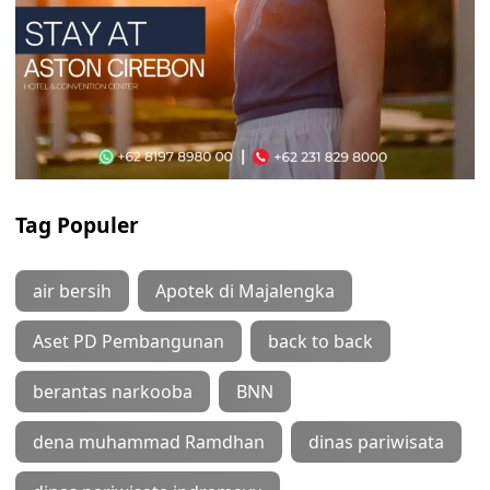
Tag Populer
air bersih
Apotek di Majalengka
Aset PD Pembangunan
back to back
berantas narkooba
BNN
dena muhammad Ramdhan
dinas pariwisata