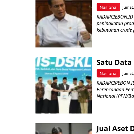
Nasional
Jumat,
RADARCIEBON.ID 
peningkatan prod
kebutuhan crude p
Satu Data
Nasional
Jumat,
RADARCIREBON.ID
Perencanaan Pe
Nasional (PPN/Bap
Jual Aset 