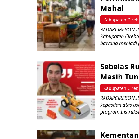
Mahal
Kabupaten Cire
RADARCIREBON.ID
Kabupaten Cirebo
bawang menjadi p
Sebelas R
Masih Tun
Kabupaten Cire
RADARCIREBON.ID
kepastian atas us
program Instruksi
Kementan 