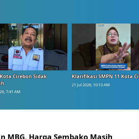
Kota Cirebon Sidak
Klarifikasi SMPN 11 Kota C
ah
21 Jul 2026, 10:13 AM
026, 7:41 AM
an MBG, Harga Sembako Masih