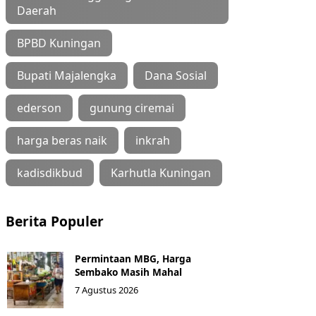
Daerah
BPBD Kuningan
Bupati Majalengka
Dana Sosial
ederson
gunung ciremai
harga beras naik
inkrah
kadisdikbud
Karhutla Kuningan
Berita Populer
Permintaan MBG, Harga
Sembako Masih Mahal
7 Agustus 2026