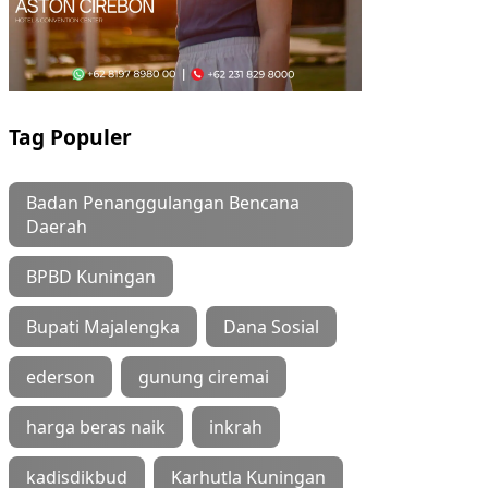
Tag Populer
Badan Penanggulangan Bencana
Daerah
BPBD Kuningan
Bupati Majalengka
Dana Sosial
ederson
gunung ciremai
harga beras naik
inkrah
kadisdikbud
Karhutla Kuningan