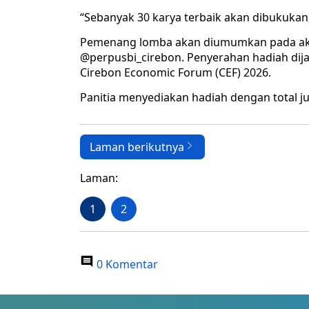
“Sebanyak 30 karya terbaik akan dibukukan,
Pemenang lomba akan diumumkan pada akhi
@perpusbi_cirebon. Penyerahan hadiah dij
Cirebon Economic Forum (CEF) 2026.
Panitia menyediakan hadiah dengan total j
Laman berikutnya
Laman:
1
2
0 Komentar