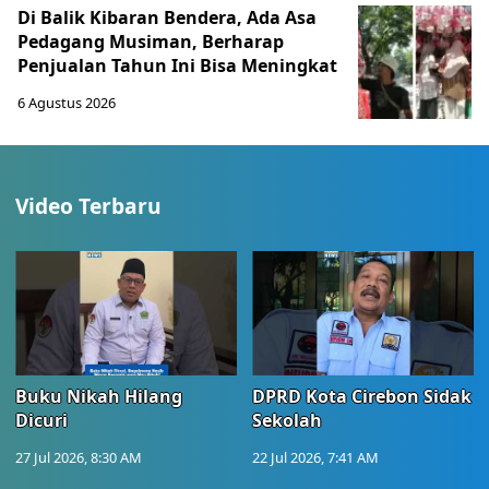
Di Balik Kibaran Bendera, Ada Asa
Pedagang Musiman, Berharap
Penjualan Tahun Ini Bisa Meningkat
6 Agustus 2026
Video Terbaru
Buku Nikah Hilang
DPRD Kota Cirebon Sidak
Dicuri
Sekolah
27 Jul 2026, 8:30 AM
22 Jul 2026, 7:41 AM