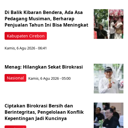
Di Balik Kibaran Bendera, Ada Asa
Pedagang Musiman, Berharap
Penjualan Tahun Ini Bisa Meningkat
Kabupaten Cirebon
Kamis, 6 Agu 2026 - 06:41
Menag: Hilangkan Sekat Birokrasi
Nasional
Kamis, 6 Agu 2026 - 05:00
Ciptakan Birokrasi Bersih dan
Berintegritas, Pengelolaan Konflik
Kepentingan Jadi Kuncinya