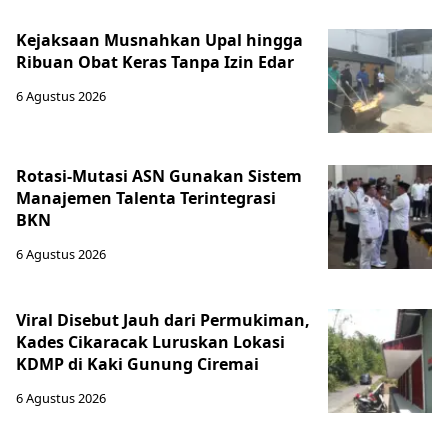
Kejaksaan Musnahkan Upal hingga
Ribuan Obat Keras Tanpa Izin Edar
6 Agustus 2026
Rotasi-Mutasi ASN Gunakan Sistem
Manajemen Talenta Terintegrasi
BKN
6 Agustus 2026
Viral Disebut Jauh dari Permukiman,
Kades Cikaracak Luruskan Lokasi
KDMP di Kaki Gunung Ciremai
6 Agustus 2026