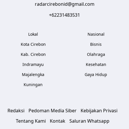
radarcirebonid@gmail.com
+62231483531
Lokal
Nasional
Kota Cirebon
Bisnis
Kab. Cirebon
Olahraga
Indramayu
Kesehatan
Majalengka
Gaya Hidup
Kuningan
Redaksi
Pedoman Media Siber
Kebijakan Privasi
Tentang Kami
Kontak
Saluran Whatsapp