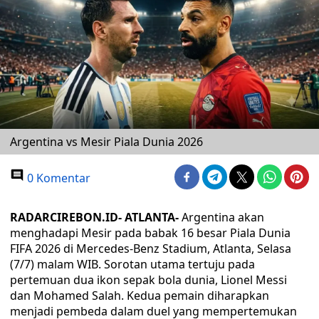
Argentina vs Mesir Piala Dunia 2026
0 Komentar
RADARCIREBON.ID- ATLANTA-
Argentina akan
menghadapi Mesir pada babak 16 besar Piala Dunia
FIFA 2026 di Mercedes-Benz Stadium, Atlanta, Selasa
(7/7) malam WIB. Sorotan utama tertuju pada
pertemuan dua ikon sepak bola dunia, Lionel Messi
dan Mohamed Salah. Kedua pemain diharapkan
menjadi pembeda dalam duel yang mempertemukan