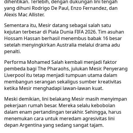
dihentikan. Terlebih, dengan dukungan lini tengah
yang dihuni Rodrigo De Paul, Enzo Fernandez, dan
Alexis Mac Allister.
Sementara itu, Mesir datang sebagai salah satu
kejutan terbesar di Piala Dunia FIFA 2026. Tim asuhan
Hossam Hassan berhasil menembus babak 16 besar
setelah menyingkirkan Australia melalui drama adu
penalti.
Performa Mohamed Salah kembali menjadi faktor
pembeda bagi The Pharaohs, julukan Mesir. Penyerang
Liverpool itu tetap menjadi tumpuan utama dalam
membangun serangan sekaligus sumber kreativitas
ketika Mesir menghadapi lawan-lawan kuat.
Meski demikian, lini belakang Mesir masih menyimpan
pekerjaan rumah besar. Mereka selalu kebobolan
dalam enam pertandingan terakhir. Sehingga, harus
menemukan cara untuk meredam agresivitas lini
depan Argentina yang sedang sangat tajam.