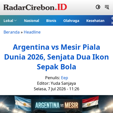
Lokal
Nasional
Bisnis
Olahraga
Kesehatan
Beranda
»
Headline
Argentina vs Mesir Piala
Dunia 2026, Senjata Dua Ikon
Sepak Bola
Penulis:
Eep
Editor: Yuda Sanjaya
Selasa, 7 Jul 2026 - 11:26