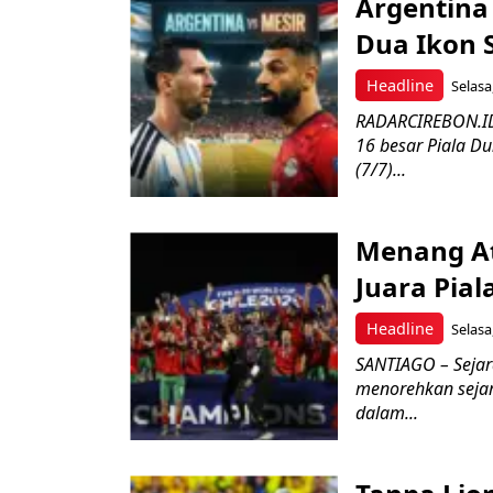
Argentina 
Dua Ikon 
Headline
Selasa,
RADARCIREBON.ID
16 besar Piala Du
(7/7)...
Menang At
Juara Pial
Headline
Selasa
SANTIAGO – Sejar
menorehkan sejar
dalam...