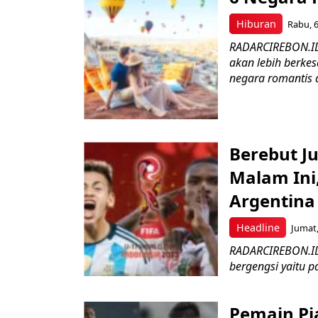
Hiburan
Rabu, 6
RADARCIREBON.ID 
akan lebih berke
negara romantis d
Berebut Ju
Malam Ini
Argentina 
Headline
Jumat,
RADARCIREBON.ID 
bergengsi yaitu p
Pemain Pia