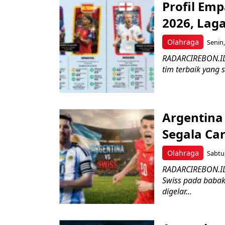
Profil Emp
2026, Lag
Olahraga
Senin,
RADARCIREBON.ID 
tim terbaik yang 
Argentina 
Segala Ca
Olahraga
Sabtu,
RADARCIREBON.ID–
Swiss pada babak 
digelar...