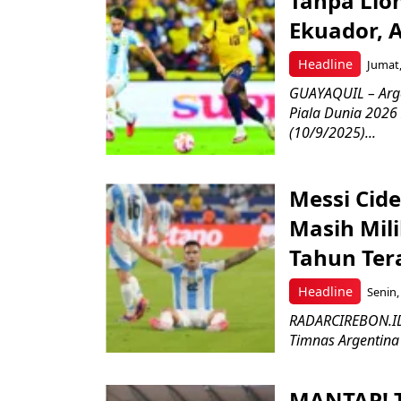
Tanpa Lion
Ekuador, A
Headline
Jumat,
GUAYAQUIL – Arge
Piala Dunia 2026
(10/9/2025)...
Messi Cid
Masih Mili
Tahun Ter
Headline
Senin,
RADARCIREBON.ID –
Timnas Argentina 
MANTAP! T