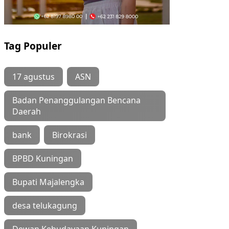
Tag Populer
17 agustus
ASN
Badan Penanggulangan Bencana
Daerah
bank
Birokrasi
BPBD Kuningan
Bupati Majalengka
desa telukagung