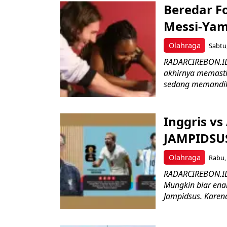
Beredar Fo
Messi-Yama
Olahraga
Sabtu,
RADARCIREBON.ID
akhirnya memasti
sedang memandika
Inggris vs
JAMPIDSUS
Olahraga
Rabu, 
RADARCIREBON.ID-
Mungkin biar ena
Jampidsus. Karena