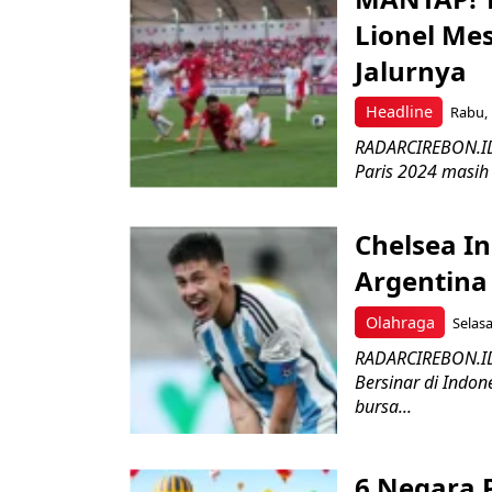
Lionel Mes
Jalurnya
Headline
Rabu, 
RADARCIREBON.ID 
Paris 2024 masih 
Chelsea I
Argentina 
Olahraga
Selasa
RADARCIREBON.ID 
Bersinar di Indon
bursa...
6 Negara 