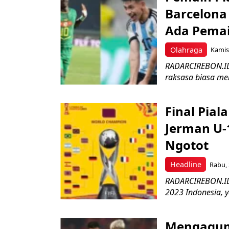
Barcelona 
Ada Pemai
Olahraga
Kamis
RADARCIREBON.ID 
raksasa biasa men
Final Pial
Jerman U-
Ngotot
Headline
Rabu, 
RADARCIREBON.ID 
2023 Indonesia, y
Mengagumk