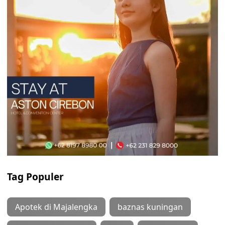
Tag Populer
Apotek di Majalengka
baznas kuningan