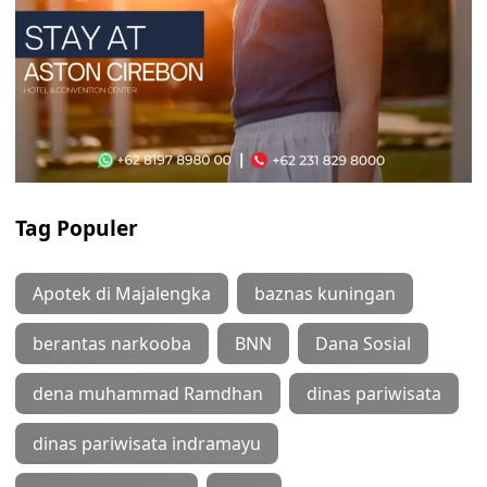
Tag Populer
Apotek di Majalengka
baznas kuningan
berantas narkooba
BNN
Dana Sosial
dena muhammad Ramdhan
dinas pariwisata
dinas pariwisata indramayu