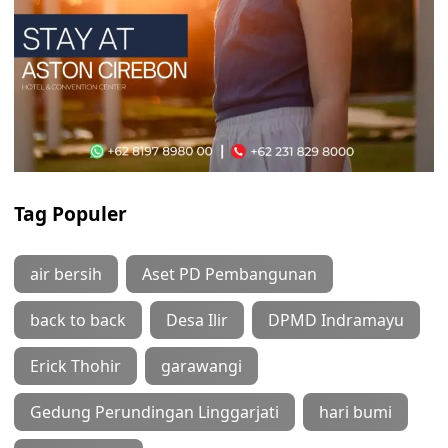
Tag Populer
air bersih
Aset PD Pembangunan
back to back
Desa Ilir
DPMD Indramayu
Erick Thohir
garawangi
Gedung Perundingan Linggarjati
hari bumi