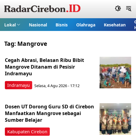
Lokal
Nasional
Bisnis
Olahraga
Kesehatan
Tag:
Mangrove
Cegah Abrasi, Belasan Ribu Bibit
Mangrove Ditanam di Pesisir
Indramayu
Indramayu
Selasa, 4 Agu 2026 - 17:12
Dosen UT Dorong Guru SD di Cirebon
Manfaatkan Mangrove sebagai
Sumber Belajar
Kabupaten Cirebon