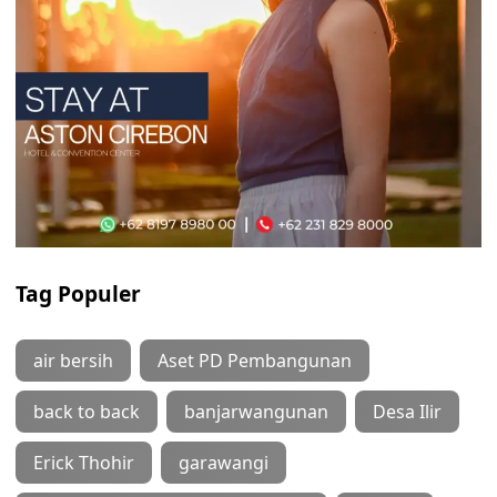
Tag Populer
air bersih
Aset PD Pembangunan
back to back
banjarwangunan
Desa Ilir
Erick Thohir
garawangi