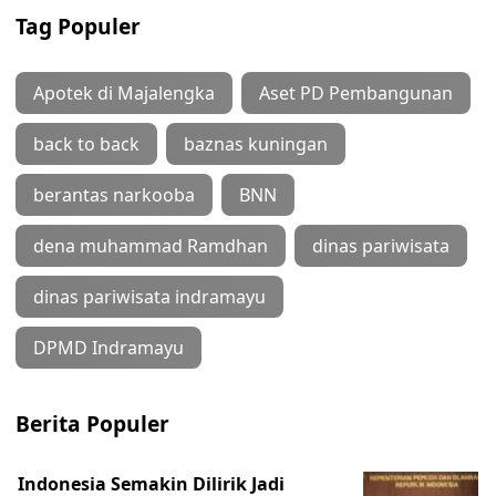
Tag Populer
Apotek di Majalengka
Aset PD Pembangunan
back to back
baznas kuningan
berantas narkooba
BNN
dena muhammad Ramdhan
dinas pariwisata
dinas pariwisata indramayu
DPMD Indramayu
Berita Populer
Indonesia Semakin Dilirik Jadi