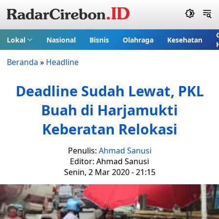
Lokal
Nasional
Bisnis
Olahraga
Kesehatan
Beranda
»
Headline
Deadline Sudah Lewat, PKL
Buah di Harjamukti
Keberatan Relokasi
Penulis:
Ahmad Sanusi
Editor: Ahmad Sanusi
Senin, 2 Mar 2020 - 21:15