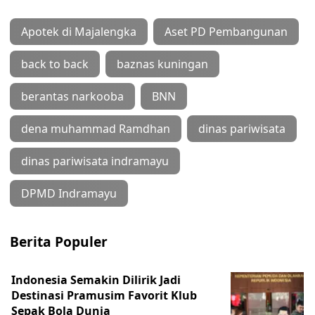
Apotek di Majalengka
Aset PD Pembangunan
back to back
baznas kuningan
berantas narkooba
BNN
dena muhammad Ramdhan
dinas pariwisata
dinas pariwisata indramayu
DPMD Indramayu
Berita Populer
Indonesia Semakin Dilirik Jadi
Destinasi Pramusim Favorit Klub
Sepak Bola Dunia