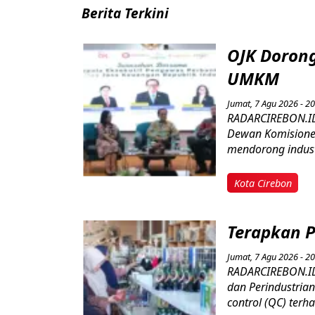
Berita Terkini
OJK Doron
UMKM
Jumat, 7 Agu 2026 - 20
RADARCIREBON.ID 
Dewan Komisioner 
mendorong industr
Kota Cirebon
Terapkan 
Jumat, 7 Agu 2026 - 20
RADARCIREBON.ID 
dan Perindustria
control (QC) terha