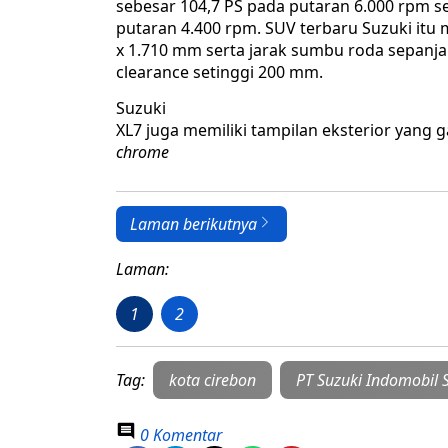
sebesar 104,7 PS pada putaran 6.000 rpm s
putaran 4.400 rpm. SUV terbaru Suzuki itu
x 1.710 mm serta jarak sumbu roda sepan
clearance setinggi 200 mm.
Suzuki
XL7 juga memiliki tampilan eksterior yang
chrome
Laman berikutnya
Laman:
1
2
Tag:
kota cirebon
PT Suzuki Indomobil S
0 Komentar