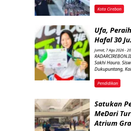
Kota Cirebon
Ufa, Perai
Hafal 30 J
Jumat, 7 Agu 2026 - 20
RADARCIREBON.ID
Sakhi Haura. Sis
Dukupuntang, Kab
Pendidikan
Satukan Pej
MeDari Tur
Atrium Gra