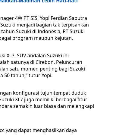
 Makkah-Madinah Lebih Hati-hati
nager 4W PT SIS, Yopi Ferdian Saputra
Suzuki menjadi bagian tak terpisahkan
tahun Suzuki di Indonesia, PT Suzuki
rbagai program maupun kejutan.
ki XL7. SUV andalan Suzuki ini
salah satunya di Cirebon. Peluncuran
salah satu momen penting bagi Suzuki
a 50 tahun,” tutur Yopi.
engan konfigurasi tujuh tempat duduk
uki XL7 juga memiliki berbagai fitur
ara semakin luar biasa dan melengkapi
2 cc yang dapat menghasilkan daya