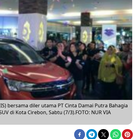
IS) bersama diler utama PT Cinta Damai Putra Bahagia
UV di Kota Cirebon, Sabtu (7/3).FOTO: NUR VIA