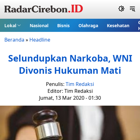
Lokal
Nasional
Bisnis
Olahraga
Kesehatan
Beranda
»
Headline
Selundupkan Narkoba, WNI
Divonis Hukuman Mati
Penulis:
Tim Redaksi
Editor: Tim Redaksi
Jumat, 13 Mar 2020 - 01:30