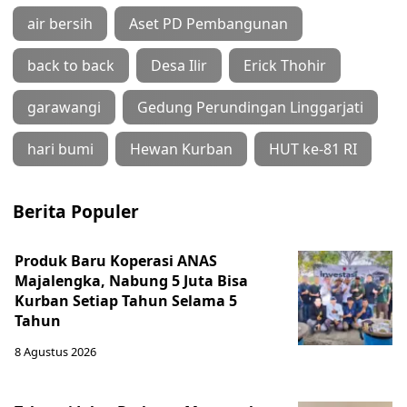
air bersih
Aset PD Pembangunan
back to back
Desa Ilir
Erick Thohir
garawangi
Gedung Perundingan Linggarjati
hari bumi
Hewan Kurban
HUT ke-81 RI
Berita Populer
Produk Baru Koperasi ANAS
Majalengka, Nabung 5 Juta Bisa
Kurban Setiap Tahun Selama 5
Tahun
8 Agustus 2026