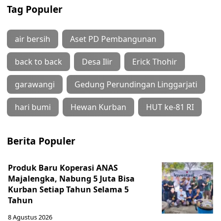
Tag Populer
air bersih
Aset PD Pembangunan
back to back
Desa Ilir
Erick Thohir
garawangi
Gedung Perundingan Linggarjati
hari bumi
Hewan Kurban
HUT ke-81 RI
Berita Populer
Produk Baru Koperasi ANAS
Majalengka, Nabung 5 Juta Bisa
Kurban Setiap Tahun Selama 5
Tahun
8 Agustus 2026