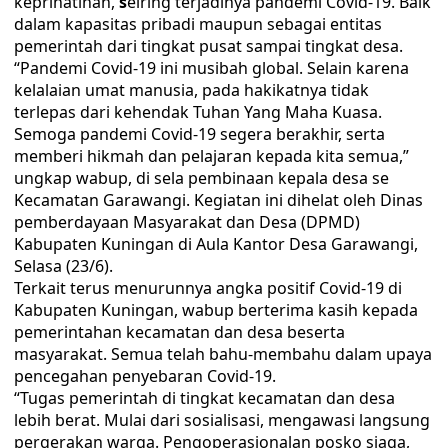
keprihatinan,
s
eiring terjadinya pandemi Covid-19. Baik
dalam kapasitas pribadi maupun sebagai entitas
pemerintah dari tingkat pusat sampai tingkat desa.
“Pandemi Covid-19 ini musibah global. Selain karena
kelalaian umat manusia, pada hakikatnya tidak
terlepas dari kehendak Tuhan Yang Maha Kuasa.
Semoga pandemi Covid-19 segera berakhir, serta
memberi hikmah dan pelajaran kepada kita semua,”
ungkap wabup, di sela pembinaan kepala desa se
Kecamatan Garawangi. Kegiatan ini dihelat oleh Dinas
pemberdayaan Masyarakat dan Desa (DPMD)
Kabupaten Kuningan di Aula Kantor Desa Garawangi,
Selasa (23/6).
Terkait terus menurunnya angka positif Covid-19 di
Kabupaten Kuningan, wabup berterima kasih kepada
pemerintahan kecamatan dan desa beserta
masyarakat. Semua telah bahu-membahu dalam upaya
pencegahan penyebaran Covid-19.
“Tugas pemerintah di tingkat kecamatan dan desa
lebih berat. Mulai dari sosialisasi, mengawasi langsung
pergerakan warga. Pengoperasionalan posko siaga,