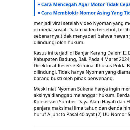
Cara Mencegah Agar Motor Tidak Cepa
Cara Memblokir Nomor Asing Yang Ti
menjadi viral setelah video Nyoman yang me
di media sosial. Dalam video tersebut, ter
sebenarnya tidak menyadari bahwa hewan ya
dilindungi oleh hukum.
Kasus ini terjadi di Banjar Karang Dalem I
Kabupaten Badung, Bali. Pada 4 Maret 2024
Direktorat Reserse Kriminal Khusus Polda 
dilindungi. Tidak hanya Nyoman yang diama
barang bukti oleh pihak berwenang.
Meski niat Nyoman Sukena hanya ingin men
aksinya dianggap melanggar hukum. Berd
Konservasi Sumber Daya Alam Hayati dan E
penjara maksimal lima tahun dan denda hingg
huruf A juncto Pasal 40 ayat (2) UU Nomor 