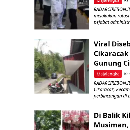
Majalengka
Kam
RADARCIREBON.ID
melakukan rotasi 
pejabat administr
Viral Dis
Cikaracak
Gunung C
Majalengka
Kam
RADARCIREBON.ID 
Cikaracak, Kecam
perbincangan di m
Di Balik 
Musiman, 