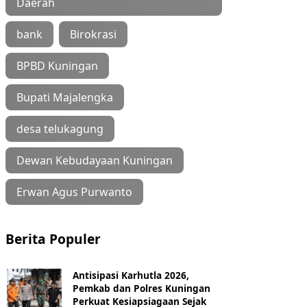
Daerah
bank
Birokrasi
BPBD Kuningan
Bupati Majalengka
desa telukagung
Dewan Kebudayaan Kuningan
Erwan Agus Purwanto
Berita Populer
Antisipasi Karhutla 2026,
Pemkab dan Polres Kuningan
Perkuat Kesiapsiagaan Sejak