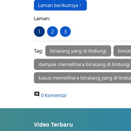
Laman berikutnya
Laman:
1
2
3
Tag:
binatang yang di lindungi
binta
dampak memelihara binatang di lindungi
kasus memelihara binatang yang di lindu
0 Komentar
Video Terbaru