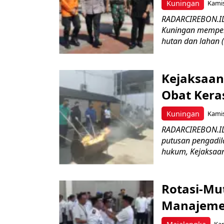
Kuningan
Kamis
RADARCIREBON.ID
Kuningan memper
hutan dan lahan 
Kejaksaan
Obat Keras
Kuningan
Kamis
RADARCIREBON.ID 
putusan pengadil
hukum, Kejaksaan 
Rotasi-Mu
Manajemen