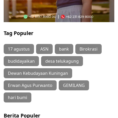
Tag Populer
17 agustus
ASN
bank
Birokrasi
budidayaikan
desa telukagung
Dewan Kebudayaan Kuningan
Erwan Agus Purwanto
GEMILANG
hari bumi
Berita Populer