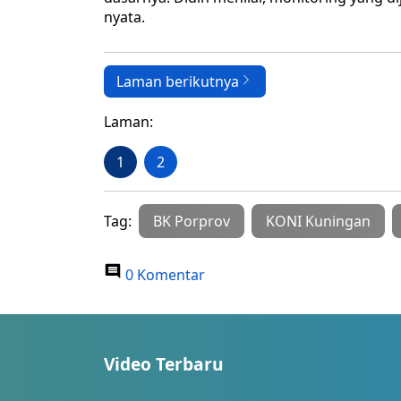
nyata.
Laman berikutnya
Laman:
1
2
Tag:
BK Porprov
KONI Kuningan
0 Komentar
Video Terbaru