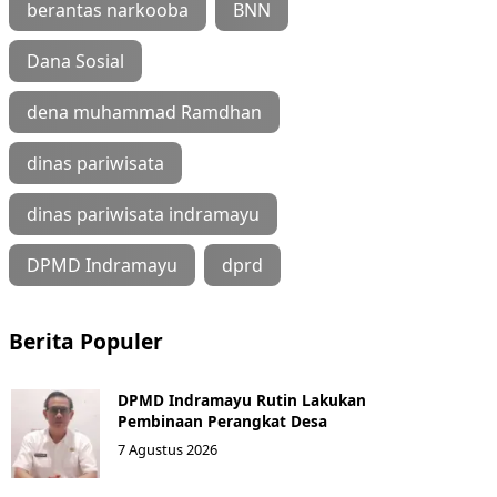
berantas narkooba
BNN
Dana Sosial
dena muhammad Ramdhan
dinas pariwisata
dinas pariwisata indramayu
DPMD Indramayu
dprd
Berita Populer
DPMD Indramayu Rutin Lakukan
Pembinaan Perangkat Desa
7 Agustus 2026