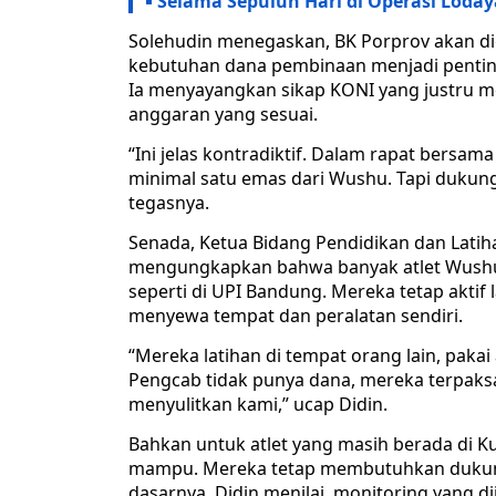
Selama Sepuluh Hari di Operasi Loday
Solehudin menegaskan, BK Porprov akan di
kebutuhan dana pembinaan menjadi penting 
Ia menyayangkan sikap KONI yang justru m
anggaran yang sesuai.
“Ini jelas kontradiktif. Dalam rapat bersa
minimal satu emas dari Wushu. Tapi dukun
tegasnya.
Senada, Ketua Bidang Pendidikan dan Latih
mengungkapkan bahwa banyak atlet Wushu y
seperti di UPI Bandung. Mereka tetap aktif
menyewa tempat dan peralatan sendiri.
“Mereka latihan di tempat orang lain, pakai 
Pengcab tidak punya dana, mereka terpaksa
menyulitkan kami,” ucap Didin.
Bahkan untuk atlet yang masih berada di K
mampu. Mereka tetap membutuhkan dukung
dasarnya. Didin menilai, monitoring yang d