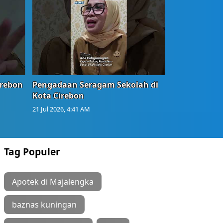
irebon
Pengadaan Seragam Sekolah di
Kota Cirebon
21 Jul 2026, 4:41 AM
Tag Populer
Apotek di Majalengka
baznas kuningan