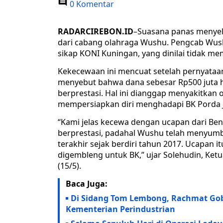
0 Komentar
RADARCIREBON.ID
–Suasana panas menyel
dari cabang olahraga Wushu. Pengcab Wu
sikap KONI Kuningan, yang dinilai tidak me
Kekecewaan ini mencuat setelah pernyataa
menyebut bahwa dana sebesar Rp500 juta 
berprestasi. Hal ini dianggap menyakitkan 
mempersiapkan diri menghadapi BK Porda J
“Kami jelas kecewa dengan ucapan dari B
berprestasi, padahal Wushu telah menyum
terakhir sejak berdiri tahun 2017. Ucapan i
digembleng untuk BK,” ujar Solehudin, Ke
(15/5).
Baca Juga:
Di Sidang Tom Lembong, Rachmat Gobe
Kementerian Perindustrian