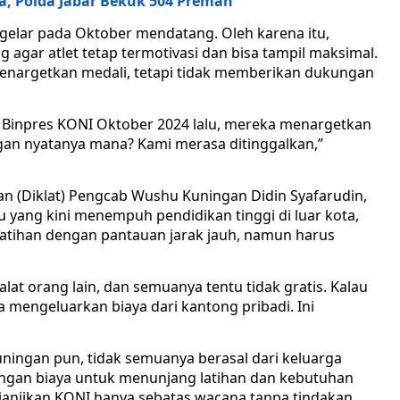
a, Polda Jabar Bekuk 504 Preman
gelar pada Oktober mendatang. Oleh karena itu,
agar atlet tetap termotivasi dan bisa tampil maksimal.
enargetkan medali, tetapi tidak memberikan dukungan
ma Binpres KONI Oktober 2024 lalu, mereka menargetkan
gan nyatanya mana? Kami merasa ditinggalkan,”
an (Diklat) Pengcab Wushu Kuningan Didin Syafarudin,
ang kini menempuh pendidikan tinggi di luar kota,
 latihan dengan pantauan jarak jauh, namun harus
alat orang lain, dan semuanya tentu tidak gratis. Kalau
 mengeluarkan biaya dari kantong pribadi. Ini
uningan pun, tidak semuanya berasal dari keluarga
an biaya untuk menunjang latihan dan kebutuhan
ijanjikan KONI hanya sebatas wacana tanpa tindakan