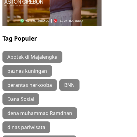
Tag Populer
Apotek di Majalengka
baznas kuningan
berantas narkooba
BNN
Dana Sosial
dena muhammad Ramdhan
dinas pariwisata