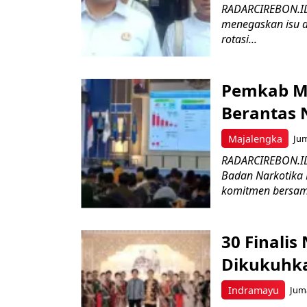
RADARCIREBON.ID
menegaskan isu d
rotasi...
Pemkab Ma
Berantas 
Majalengka
Jum
RADARCIREBON.ID
Badan Narkotika 
komitmen bersam
30 Finali
Dikukuhk
Indramayu
Juma