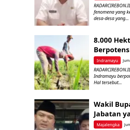
RADARCIREBON.ID
fenomena yang ke
desa-desa yang...
8.000 Hek
Berpotens
Indramayu
Juma
RADARCIREBON.ID 
Indramayu berpot
Hal tersebut...
Wakil Bupa
Jabatan y
Majalengka
Jum