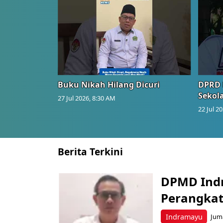
Buku Nikah Hilang Dicuri
DPRD 
Sekol
27 Jul 2026, 8:30 AM
22 Jul 2
Berita Terkini
DPMD Ind
Perangkat
Indramayu
Juma