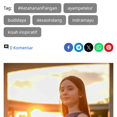
Tag:
#KetahananPangan
ayampetelur
budidaya
desasindang
indramayu
kisah inspiratif
0 Komentar