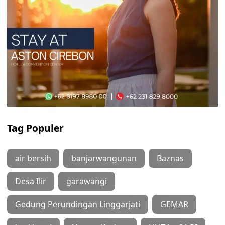
Tag Populer
air bersih
banjarwangunan
Baznas
Desa Ilir
garawangi
Gedung Perundingan Linggarjati
GEMAR