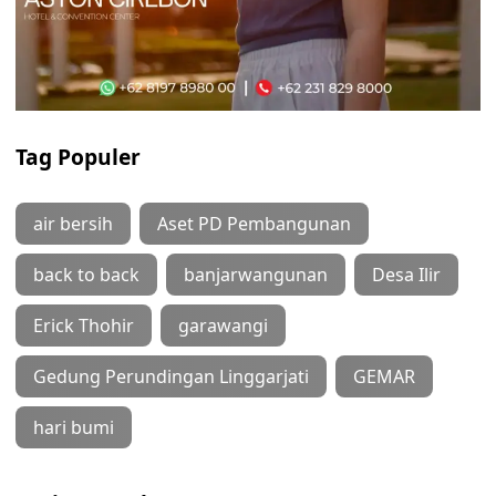
Tag Populer
air bersih
Aset PD Pembangunan
back to back
banjarwangunan
Desa Ilir
Erick Thohir
garawangi
Gedung Perundingan Linggarjati
GEMAR
hari bumi