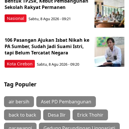
Bentuk TP2SR, Kebut Pembangunan
Sekolah Rakyat Permanen
Nasional
Sabtu, 8 Agu 2026 - 09:21
106 Pasangan Ajukan Isbat Nikah ke
PA Sumber, Sudah Jadi Suami Istri,
tapi Belum Tercatat Negara
Kota Cirebon
Sabtu, 8 Agu 2026 - 09:20
Tag Populer
air bersih
Aset PD Pembangunan
back to back
Desa Ilir
Erick Thohir
garawangi
Gedung Perundingan Linggarjati