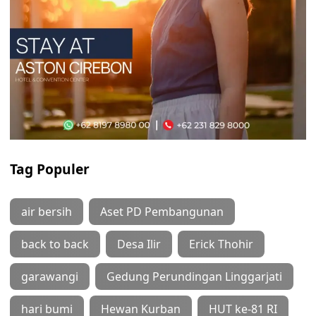
Tag Populer
air bersih
Aset PD Pembangunan
back to back
Desa Ilir
Erick Thohir
garawangi
Gedung Perundingan Linggarjati
hari bumi
Hewan Kurban
HUT ke-81 RI