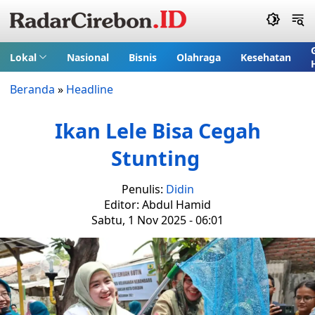
Lokal
Nasional
Bisnis
Olahraga
Kesehatan
Beranda
»
Headline
Ikan Lele Bisa Cegah
Stunting
Penulis:
Didin
Editor: Abdul Hamid
Sabtu, 1 Nov 2025 - 06:01