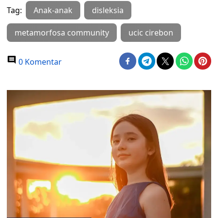
Tag:
Anak-anak
disleksia
metamorfosa community
ucic cirebon
0 Komentar