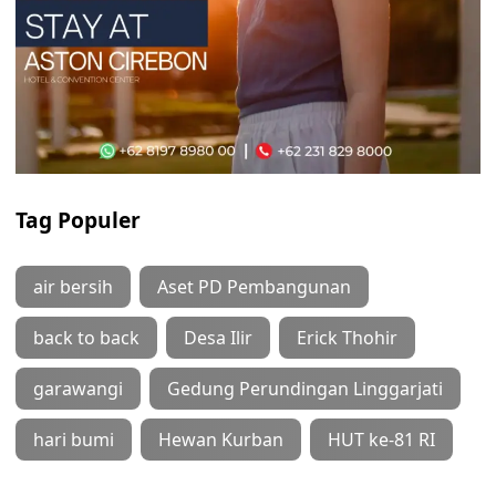
Tag Populer
air bersih
Aset PD Pembangunan
back to back
Desa Ilir
Erick Thohir
garawangi
Gedung Perundingan Linggarjati
hari bumi
Hewan Kurban
HUT ke-81 RI