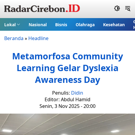
Lokal
Nasional
Bisnis
Olahraga
Kesehatan
Beranda
»
Headline
Metamorfosa Community
Learning Gelar Dyslexia
Awareness Day
Penulis:
Didin
Editor: Abdul Hamid
Senin, 3 Nov 2025 - 20:00