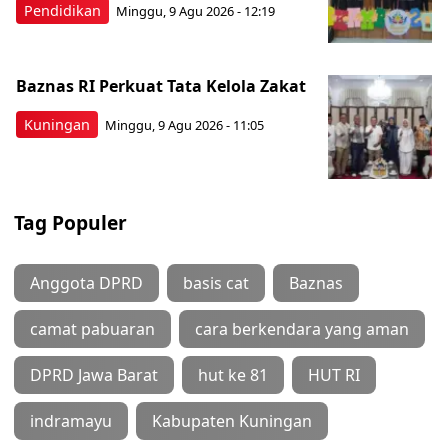
Pendidikan
Minggu, 9 Agu 2026 - 12:19
Baznas RI Perkuat Tata Kelola Zakat
Kuningan
Minggu, 9 Agu 2026 - 11:05
Tag Populer
Anggota DPRD
basis cat
Baznas
camat pabuaran
cara berkendara yang aman
DPRD Jawa Barat
hut ke 81
HUT RI
indramayu
Kabupaten Kuningan