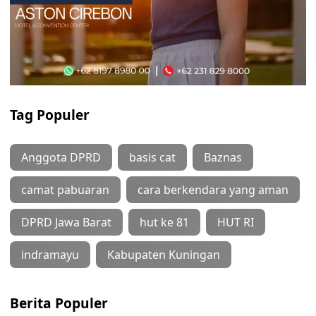
Tag Populer
Anggota DPRD
basis cat
Baznas
camat pabuaran
cara berkendara yang aman
DPRD Jawa Barat
hut ke 81
HUT RI
indramayu
Kabupaten Kuningan
Berita Populer