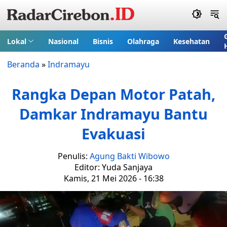
Lokal
Nasional
Bisnis
Olahraga
Kesehatan
Beranda
»
Indramayu
Rangka Depan Motor Patah,
Damkar Indramayu Bantu
Evakuasi
Penulis:
Agung Bakti Wibowo
Editor: Yuda Sanjaya
Kamis, 21 Mei 2026 - 16:38