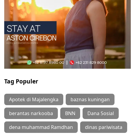
Tag Populer
Apotek di Majalengka
baznas kuningan
berantas narkooba
BNN
Dana Sosial
dena muhammad Ramdhan
dinas pariwisata