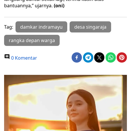
bantuannya,” ujarnya.
(oni)
Tag:
damkar indramayu
desa singaraja
rangka depan warga
0 Komentar