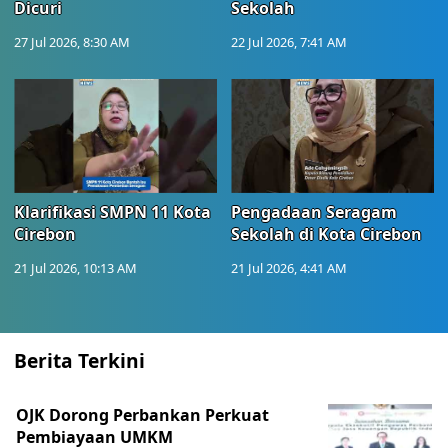
Dicuri
Sekolah
27 Jul 2026, 8:30 AM
22 Jul 2026, 7:41 AM
Klarifikasi SMPN 11 Kota
Pengadaan Seragam
Cirebon
Sekolah di Kota Cirebon
21 Jul 2026, 10:13 AM
21 Jul 2026, 4:41 AM
Berita Terkini
OJK Dorong Perbankan Perkuat
Pembiayaan UMKM