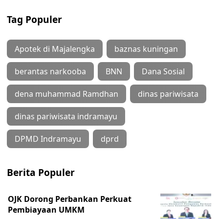
Tag Populer
Apotek di Majalengka
baznas kuningan
berantas narkooba
BNN
Dana Sosial
dena muhammad Ramdhan
dinas pariwisata
dinas pariwisata indramayu
DPMD Indramayu
dprd
Berita Populer
OJK Dorong Perbankan Perkuat
Pembiayaan UMKM