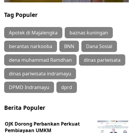
Tag Populer
Apotek di Majalengka
baznas kuningan
berantas narkooba
BNN
Dana Sosial
dena muhammad Ramdhan
dinas pariwisata
dinas pariwisata indramayu
DPMD Indramayu
dprd
Berita Populer
OJK Dorong Perbankan Perkuat
Pembiayaan UMKM