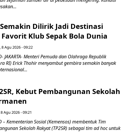
n sejumlah sumber air di pedesaan mengering. Kondisi
asakan...
Semakin Dilirik Jadi Destinasi
Favorit Klub Sepak Bola Dunia
 8 Agu 2026 - 09:22
- JAKARTA- Menteri Pemuda dan Olahraga Republik
ra RI) Erick Thohir menyambut gembira semakin banyak
ternasional...
2SR, Kebut Pembangunan Sekolah
ermanen
 8 Agu 2026 - 09:21
 – Kementerian Sosial (Kemensos) membentuk Tim
ngunan Sekolah Rakyat (TP2SR) sebagai tim ad hoc untuk