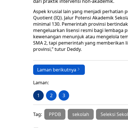
dari praktik intervensi non-akademik.
Aspek krusial lain yang menjadi perhatian p
Quotient (IQ). Jalur Potensi Akademik Sek
minimal 130. Pemerintah provinsi bertinda
mengeluarkan lisensi resmi bagi lembaga ps
kewenangan menunjuk atau mengelola tempat
SMA 2, tapi pemerintah yang memberikan lise
provinsi,” tutur Deddy.
Laman berikutnya
Laman:
1
2
3
Tag:
PPDB
sekolah
Seleksi Sek