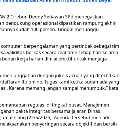
an demi Bebaskan Anak dari Hukum, Sudah Bayar
SMAN 2 Cirebon Deddy Setiawan SPd menegaskan
umen pendukung operasional dipastikan rampung akhir
rsiapannya sudah 100 persen. Tinggal menunggu
 komputer berpengalaman yang bertindak sebagai tim
sa validitas berkas secara real-time setiap hari selama
eban kerja harian dinilai efektif untuk menjaga
men unggahan dengan juknis acuan yang diterbitkan
daftaran itu online. Tugas kami ketika sudah ada yang
ikasi. Karena memang jangan sampai menumpuk,” kata
pemantapan regulasi di tingkat pusat. Manajemen
nan pakta integritas bersama jajaran Dinas
 Jumat siang (22/5/2026). Agenda tersebut menjadi
k melaksanakan penyaringan secara objektif dan bersih