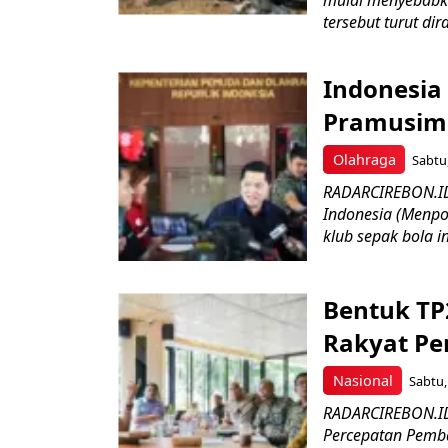
mulai menyebabka
tersebut turut dir
Indonesia 
Pramusim 
Olahraga
Sabtu,
RADARCIREBON.ID
Indonesia (Menpo
klub sepak bola in
Bentuk TP
Rakyat P
Nasional
Sabtu,
RADARCIREBON.ID
Percepatan Pemba