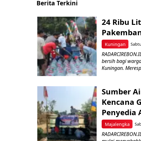
Berita Terkini
24 Ribu Li
Pakemban
Kuningan
Sabtu
RADARCIREBON.ID
bersih bagi war
Kuningan. Merespo
Sumber Ai
Kencana G
Penyedia A
Majalengka
Sab
RADARCIREBON.ID