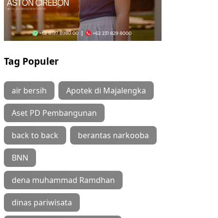
Tag Populer
air bersih
Apotek di Majalengka
Aset PD Pembangunan
back to back
berantas narkooba
BNN
dena muhammad Ramdhan
dinas pariwisata