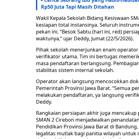
Cerita Seorang Ibu yang Habis-habis
Rp50 Juta Tapi Masih Ditahan
​Wakil Kepala Sekolah Bidang Kesiswaan 
kesiapan total instansinya. Seluruh instr
pekan ini. “Besok Sabtu (hari ini, red) pe
waktunya,” ujar Deddy, Jumat (22/5/2026).
Pihak sekolah menerjunkan enam operator
verifikator utama. Tim ini bertugas memerik
masa pendaftaran berlangsung. Pembagian b
stabilitas sistem internal sekolah.
Operator akan langsung mencocokkan doku
Pemerintah Provinsi Jawa Barat. “Semua pen
melakukan pendaftaran, ya langsung verif
Deddy.
Rangkaian persiapan akhir juga mencakup 
SMAN 2 Cirebon menjadwalkan penandatanga
Pendidikan Provinsi Jawa Barat di Bandung,
legalitas mutlak bagi panitia wilayah untu