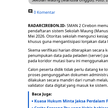
Sekolah Maung (Manusia Unggul). Foto: I
0 Komentar
​RADARCIREBON.ID-
SMAN 2 Cirebon memat
pendaftaran sistem Sekolah Maung (Manusia
Mei 2026. Otoritas sekolah mengunci kesiap
khusus guna mengantisipasi lonjakan data b
Skema verifikasi harian diterapkan secara 
penumpukan data pada peladen (server) p
pada koridor mutasi baru ini menggunakan 
Calon peserta didik tidak perlu datang ke l
proses pengunggahan dokumen administrasi, 
dilakukan secara mandiri dari rumah melalu
validator data digital yang masuk ke sistem.
Baca Juga:
Kuasa Hukum Minta Jaksa Perdalam F