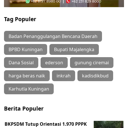
Tag Populer
Badan Penanggulangan Bencana Daerah
BPBD Kuningan
Bupati Majalengka
Dana Sosial
ederson
gunung ciremai
harga beras naik
inkrah
kadisdikbud
Karhutla Kuningan
Berita Populer
BKPSDM Tutup Orientasi 1.970 PPPK