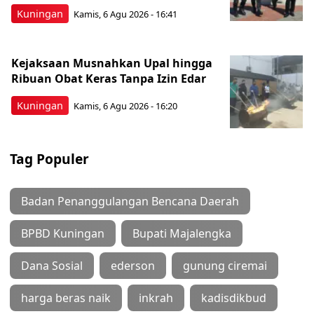
Kuningan
Kamis, 6 Agu 2026 - 16:41
Kejaksaan Musnahkan Upal hingga
Ribuan Obat Keras Tanpa Izin Edar
Kuningan
Kamis, 6 Agu 2026 - 16:20
Tag Populer
Badan Penanggulangan Bencana Daerah
BPBD Kuningan
Bupati Majalengka
Dana Sosial
ederson
gunung ciremai
harga beras naik
inkrah
kadisdikbud