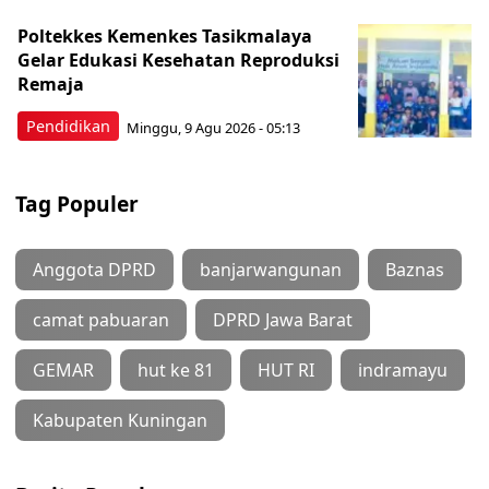
Poltekkes Kemenkes Tasikmalaya
Gelar Edukasi Kesehatan Reproduksi
Remaja
Pendidikan
Minggu, 9 Agu 2026 - 05:13
Tag Populer
Anggota DPRD
banjarwangunan
Baznas
camat pabuaran
DPRD Jawa Barat
GEMAR
hut ke 81
HUT RI
indramayu
Kabupaten Kuningan