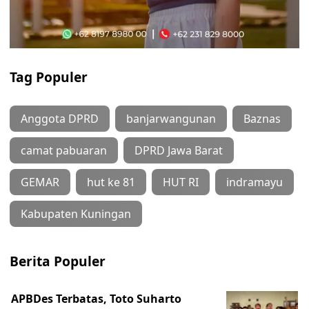
Tag Populer
Anggota DPRD
banjarwangunan
Baznas
camat pabuaran
DPRD Jawa Barat
GEMAR
hut ke 81
HUT RI
indramayu
Kabupaten Kuningan
Berita Populer
APBDes Terbatas, Toto Suharto