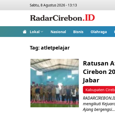
Sabtu, 8 Agustus 2026 - 13:13
Lokal
Nasional
Bisnis
Olahraga
Tag:
atletpelajar
Ratusan At
Cirebon 2
Jabar
Kabupaten Cire
RADARCIREBON.ID 
mengikuti Kejuar
Ajang bergengsi...