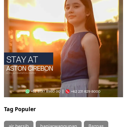
Tag Populer
air bersih
banjarwangunan
Baznas