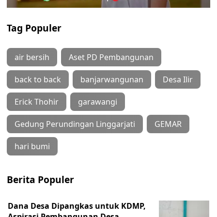
Tag Populer
air bersih
Aset PD Pembangunan
back to back
banjarwangunan
Desa Ilir
Erick Thohir
garawangi
Gedung Perundingan Linggarjati
GEMAR
hari bumi
Berita Populer
Dana Desa Dipangkas untuk KDMP,
Aspirasi Pembangunan Desa