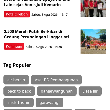
Lain sejak Vonis Juli Kemarin
Kota Cirebon
Sabtu, 8 Agu 2026 - 15:17
2.500 Merah Putih Berkibar di
Gedung Perundingan Linggarjati
Kuningan
Sabtu, 8 Agu 2026 - 14:50
Tag Populer
air bersih
Aset PD Pembangunan
back to back
banjarwangunan
Desa Ilir
Erick Thohir
garawangi