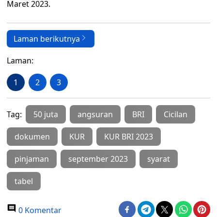
Maret 2023.
Laman berikutnya
Laman:
1
2
3
Tag:
50 juta
angsuran
BRI
Cicilan
dokumen
KUR
KUR BRI 2023
pinjaman
september 2023
syarat
tabel
0 Komentar