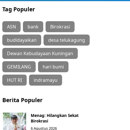
Tag Populer
ASN
bank
Birokrasi
budidayaikan
desa telukagung
Dewan Kebudayaan Kuningan
GEMILANG
hari bumi
HUT RI
indramayu
Berita Populer
Menag: Hilangkan Sekat
Birokrasi
6 Agustus 2026