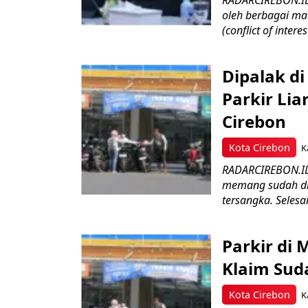
RADARCIREBON.ID-
oleh berbagai mac
(conflict of interest
Dipalak di
Parkir Li
Cirebon
Kota Cirebon
K
RADARCIREBON.ID 
memang sudah dita
tersangka. Selesai?
Parkir di
Klaim Sud
Kota Cirebon
K