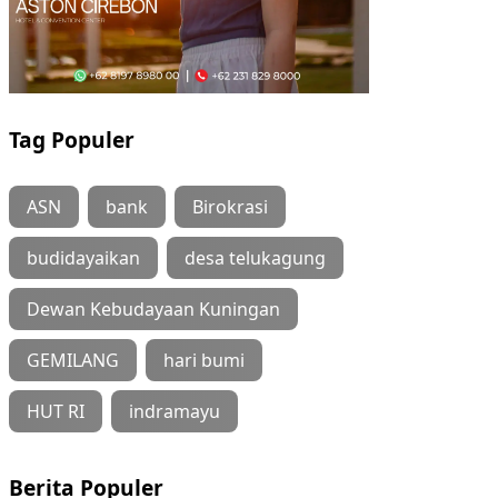
Tag Populer
ASN
bank
Birokrasi
budidayaikan
desa telukagung
Dewan Kebudayaan Kuningan
GEMILANG
hari bumi
HUT RI
indramayu
Berita Populer