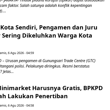
 JAKARTA- Tindak pidana korupsi (tipikor) dapat disebabkan
am faktor. Salah satunya adalah konflik kepentingan
)....
 Kota Sendiri, Pengamen dan Juru
ar Sering Dikeluhkan Warga Kota
amis, 6 Agu 2026 - 04:59
– Urusan pengamen di Gunungsari Trade Centre (GTC)
ngani polisi. Pelakunya diringkus. Resmi berstatus
 Jelas...
 Minimarket Harusnya Gratis, BPKPD
ah Lakukan Penertiban
amis, 6 Agu 2026 - 04:58