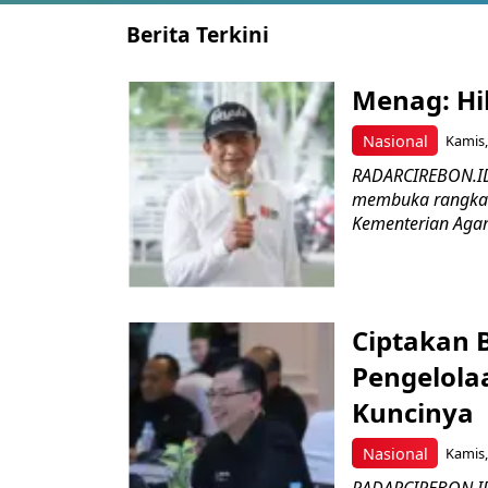
Berita Terkini
Menag: Hi
Nasional
Kamis,
RADARCIREBON.ID
membuka rangkaia
Kementerian Agama
Ciptakan B
Pengelola
Kuncinya
Nasional
Kamis,