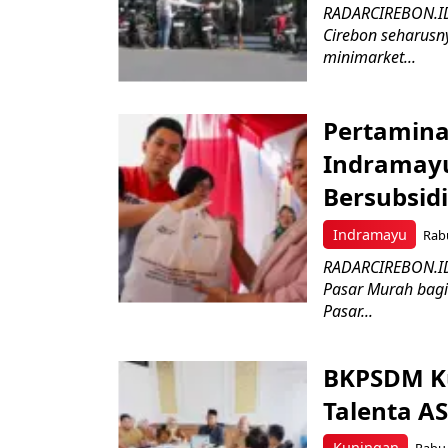
RADARCIREBON.ID 
Cirebon seharusny
minimarket...
Pertamina
Indramayu
Bersubsidi
Indramayu
Rabu
RADARCIREBON.ID 
Pasar Murah bagi 
Pasar...
BKPSDM K
Talenta AS
Kuningan