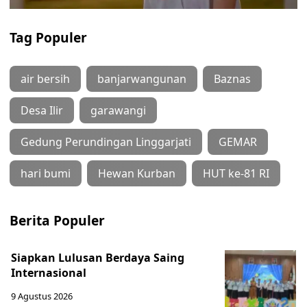
Tag Populer
air bersih
banjarwangunan
Baznas
Desa Ilir
garawangi
Gedung Perundingan Linggarjati
GEMAR
hari bumi
Hewan Kurban
HUT ke-81 RI
Berita Populer
Siapkan Lulusan Berdaya Saing
Internasional
9 Agustus 2026