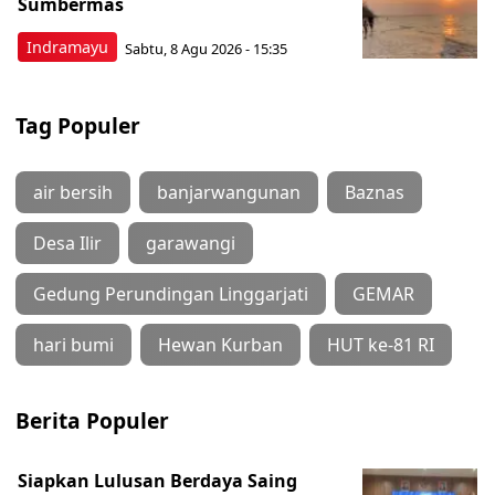
Sumbermas
Indramayu
Sabtu, 8 Agu 2026 - 15:35
Tag Populer
air bersih
banjarwangunan
Baznas
Desa Ilir
garawangi
Gedung Perundingan Linggarjati
GEMAR
hari bumi
Hewan Kurban
HUT ke-81 RI
Berita Populer
Siapkan Lulusan Berdaya Saing