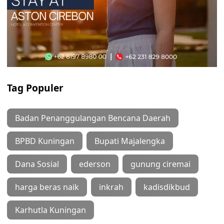
Tag Populer
Badan Penanggulangan Bencana Daerah
BPBD Kuningan
Bupati Majalengka
Dana Sosial
ederson
gunung ciremai
harga beras naik
inkrah
kadisdikbud
Karhutla Kuningan