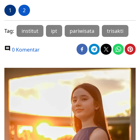
1
2
Tag:
institut
ipt
pariwisata
trisakti
0 Komentar