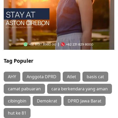
Tag Populer
AHY
Anggota DPRD
Atlet
basis cat
camat pabuaran
cara berkendara yang aman
cibingbin
Demokrat
DPRD Jawa Barat
hut ke 81