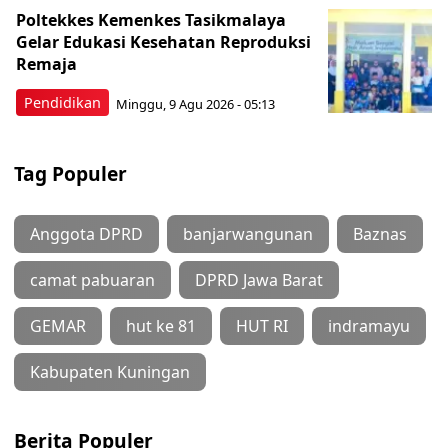
Poltekkes Kemenkes Tasikmalaya
Gelar Edukasi Kesehatan Reproduksi
Remaja
Pendidikan
Minggu, 9 Agu 2026 - 05:13
Tag Populer
Anggota DPRD
banjarwangunan
Baznas
camat pabuaran
DPRD Jawa Barat
GEMAR
hut ke 81
HUT RI
indramayu
Kabupaten Kuningan
Berita Populer