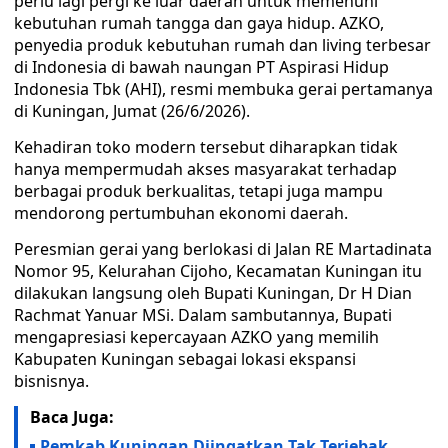
perlu lagi pergi ke luar daerah untuk memenuhi
kebutuhan rumah tangga dan gaya hidup. AZKO,
penyedia produk kebutuhan rumah dan living terbesar
di Indonesia di bawah naungan PT Aspirasi Hidup
Indonesia Tbk (AHI), resmi membuka gerai pertamanya
di Kuningan, Jumat (26/6/2026).
Kehadiran toko modern tersebut diharapkan tidak
hanya mempermudah akses masyarakat terhadap
berbagai produk berkualitas, tetapi juga mampu
mendorong pertumbuhan ekonomi daerah.
Peresmian gerai yang berlokasi di Jalan RE Martadinata
Nomor 95, Kelurahan Cijoho, Kecamatan Kuningan itu
dilakukan langsung oleh Bupati Kuningan, Dr H Dian
Rachmat Yanuar MSi. Dalam sambutannya, Bupati
mengapresiasi kepercayaan AZKO yang memilih
Kabupaten Kuningan sebagai lokasi ekspansi
bisnisnya.
Baca Juga:
Pemkab Kuningan Diingatkan Tak Terjebak