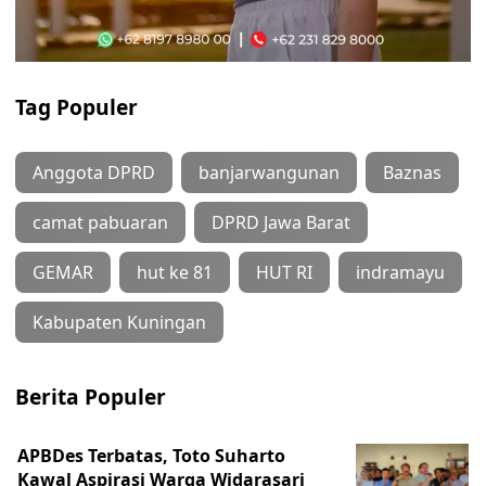
Tag Populer
Anggota DPRD
banjarwangunan
Baznas
camat pabuaran
DPRD Jawa Barat
GEMAR
hut ke 81
HUT RI
indramayu
Kabupaten Kuningan
Berita Populer
APBDes Terbatas, Toto Suharto
Kawal Aspirasi Warga Widarasari