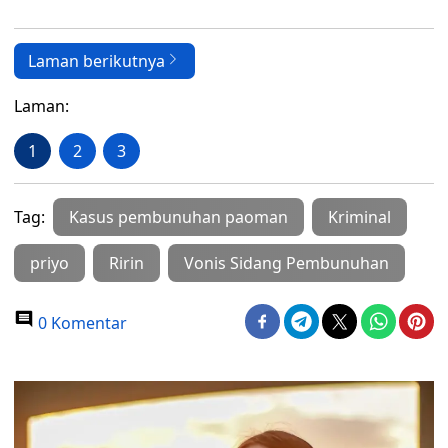
Laman berikutnya
Laman:
1
2
3
Tag:
Kasus pembunuhan paoman
Kriminal
priyo
Ririn
Vonis Sidang Pembunuhan
0 Komentar