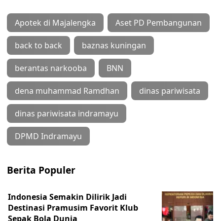
Apotek di Majalengka
Aset PD Pembangunan
back to back
baznas kuningan
berantas narkooba
BNN
dena muhammad Ramdhan
dinas pariwisata
dinas pariwisata indramayu
DPMD Indramayu
Berita Populer
Indonesia Semakin Dilirik Jadi
Destinasi Pramusim Favorit Klub
Sepak Bola Dunia