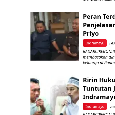
Peran Ter
Penjelasan
Priyo
Indramayu
Sabt
RADARCIREBON.ID 
membacakan tunt
keluarga di Paoma
Ririn Huk
Tuntutan 
Indramay
Indramayu
Juma
RADARCIREBON.ID-