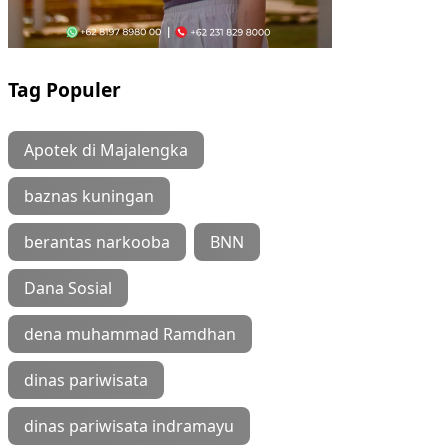
Tag Populer
Apotek di Majalengka
baznas kuningan
berantas narkooba
BNN
Dana Sosial
dena muhammad Ramdhan
dinas pariwisata
dinas pariwisata indramayu