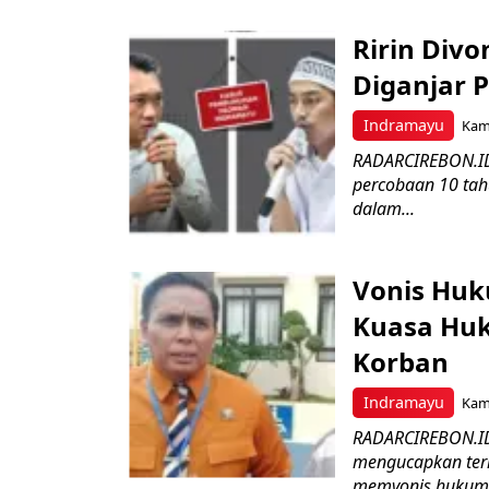
Ririn Divo
Diganjar 
Indramayu
Kami
RADARCIREBON.ID 
percobaan 10 tah
dalam...
Vonis Huk
Kuasa Huk
Korban
Indramayu
Kami
RADARCIREBON.ID
mengucapkan teri
memvonis hukuma