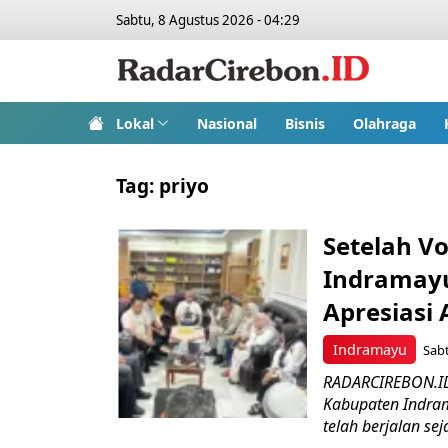
Sabtu, 8 Agustus 2026 - 04:29
Lokal
Nasional
Bisnis
Olahraga
Tag:
priyo
Setelah V
Indramayu
Apresiasi
Indramayu
Sabt
RADARCIREBON.ID
Kabupaten Indram
telah berjalan seja