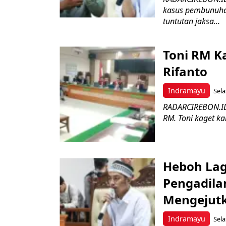
kasus pembunuhan
tuntutan jaksa...
Toni RM K
Rifanto
Indramayu
Sela
RADARCIREBON.ID
RM. Toni kaget k
Heboh Lag
Pengadila
Mengejutk
Indramayu
Sela