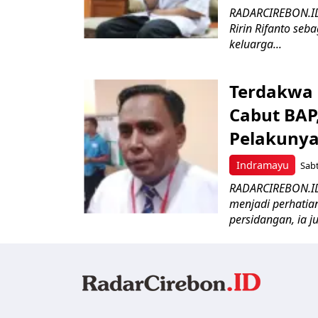
RADARCIREBON.ID 
Ririn Rifanto se
keluarga...
Terdakwa
Cabut BAP
Pelakunya 
Indramayu
Sabt
RADARCIREBON.ID-
menjadi perhati
persidangan, ia j