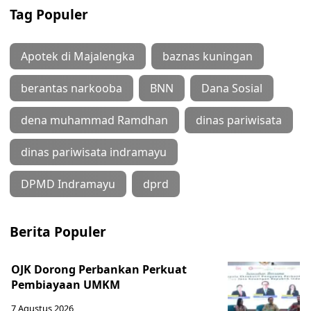
Tag Populer
Apotek di Majalengka
baznas kuningan
berantas narkooba
BNN
Dana Sosial
dena muhammad Ramdhan
dinas pariwisata
dinas pariwisata indramayu
DPMD Indramayu
dprd
Berita Populer
OJK Dorong Perbankan Perkuat
Pembiayaan UMKM
7 Agustus 2026