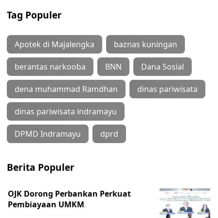
Tag Populer
Apotek di Majalengka
baznas kuningan
berantas narkooba
BNN
Dana Sosial
dena muhammad Ramdhan
dinas pariwisata
dinas pariwisata indramayu
DPMD Indramayu
dprd
Berita Populer
OJK Dorong Perbankan Perkuat
Pembiayaan UMKM