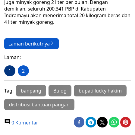
juga minyak goreng 2 liter per bulan. Dengan
demikian, seluruh 200.341 PBP di Kabupaten
Indramayu akan menerima total 20 kilogram beras dan
4 liter minyak goreng.
Laman berikutnya
Laman:
1
2
Tag:
banpang
Bulog
bupati lucky hakim
distribusi bantuan pangan
0 Komentar