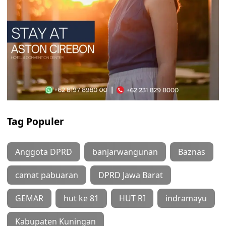
Tag Populer
Anggota DPRD
banjarwangunan
Baznas
camat pabuaran
DPRD Jawa Barat
GEMAR
hut ke 81
HUT RI
indramayu
Kabupaten Kuningan