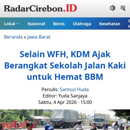
Lokal
Nasional
Bisnis
Olahraga
Kesehatan
Beranda
»
Jawa Barat
Selain WFH, KDM Ajak
Berangkat Sekolah Jalan Kaki
untuk Hemat BBM
Penulis:
Samsul Huda
Editor: Yuda Sanjaya
Sabtu, 4 Apr 2026 - 15:00