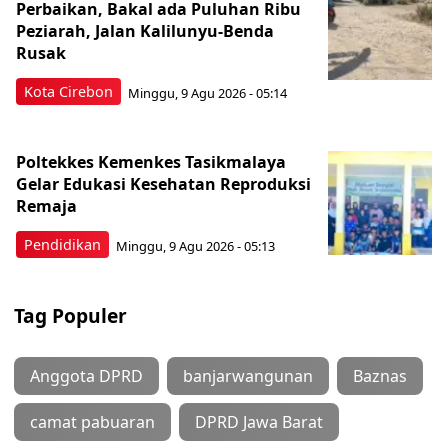
Perbaikan, Bakal ada Puluhan Ribu
Peziarah, Jalan Kalilunyu-Benda
Rusak
Kota Cirebon
Minggu, 9 Agu 2026 - 05:14
Poltekkes Kemenkes Tasikmalaya
Gelar Edukasi Kesehatan Reproduksi
Remaja
Pendidikan
Minggu, 9 Agu 2026 - 05:13
Tag Populer
Anggota DPRD
banjarwangunan
Baznas
camat pabuaran
DPRD Jawa Barat