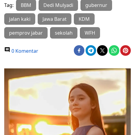
Tag:
BBM
Dedi Mulyadi
gubernur
jalan kaki
Jawa Barat
KDM
pemprov jabar
sekolah
WFH
0 Komentar