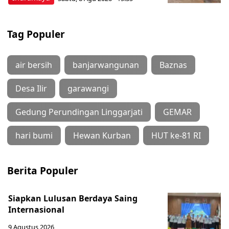
Tag Populer
air bersih
banjarwangunan
Baznas
Desa Ilir
garawangi
Gedung Perundingan Linggarjati
GEMAR
hari bumi
Hewan Kurban
HUT ke-81 RI
Berita Populer
Siapkan Lulusan Berdaya Saing
Internasional
9 Agustus 2026