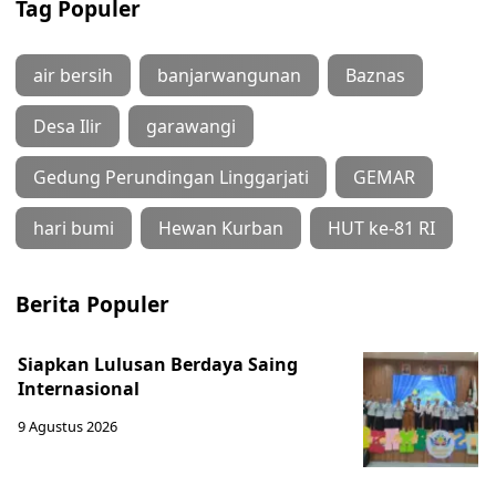
Tag Populer
air bersih
banjarwangunan
Baznas
Desa Ilir
garawangi
Gedung Perundingan Linggarjati
GEMAR
hari bumi
Hewan Kurban
HUT ke-81 RI
Berita Populer
Siapkan Lulusan Berdaya Saing
Internasional
9 Agustus 2026