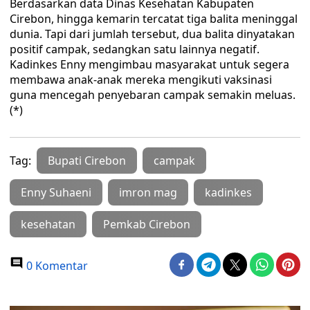
Berdasarkan data Dinas Kesehatan Kabupaten
Cirebon, hingga kemarin tercatat tiga balita meninggal
dunia. Tapi dari jumlah tersebut, dua balita dinyatakan
positif campak, sedangkan satu lainnya negatif.
Kadinkes Enny mengimbau masyarakat untuk segera
membawa anak-anak mereka mengikuti vaksinasi
guna mencegah penyebaran campak semakin meluas.
(*)
Tag:
Bupati Cirebon
campak
Enny Suhaeni
imron mag
kadinkes
kesehatan
Pemkab Cirebon
0 Komentar