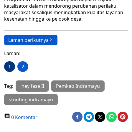
katalisator dalam mendorong perubahan perilaku
masyarakat sekaligus meningkatkan kualitas layanan
kesehatan hingga ke pelosok desa.
Laman berikutnya
Laman:
1
2
Tag:
iney fase II
Pemkab Indramayu
stunting indramayu
0 Komentar