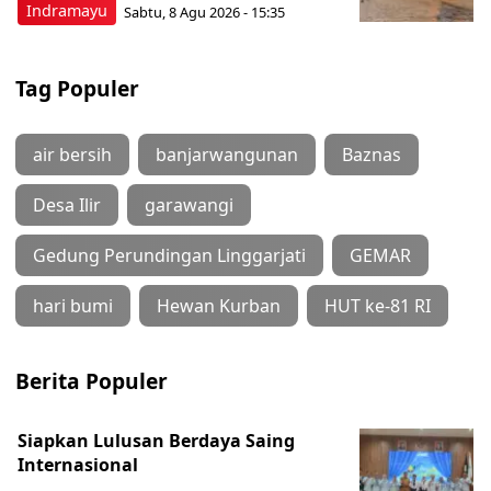
Indramayu
Sabtu, 8 Agu 2026 - 15:35
Tag Populer
air bersih
banjarwangunan
Baznas
Desa Ilir
garawangi
Gedung Perundingan Linggarjati
GEMAR
hari bumi
Hewan Kurban
HUT ke-81 RI
Berita Populer
Siapkan Lulusan Berdaya Saing
Internasional