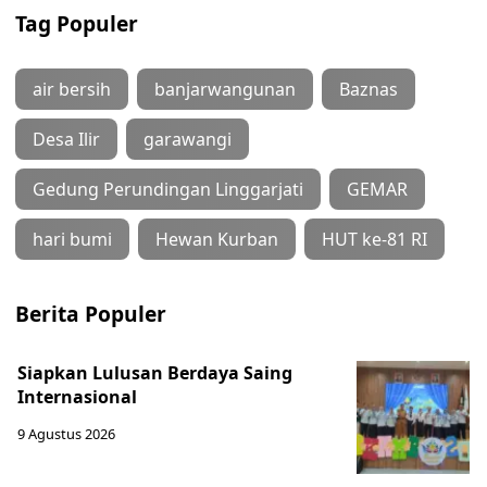
Tag Populer
air bersih
banjarwangunan
Baznas
Desa Ilir
garawangi
Gedung Perundingan Linggarjati
GEMAR
hari bumi
Hewan Kurban
HUT ke-81 RI
Berita Populer
Siapkan Lulusan Berdaya Saing
Internasional
9 Agustus 2026