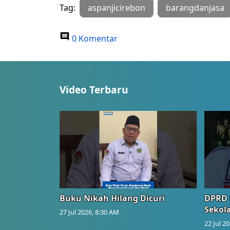
Tag:
aspanjicirebon
barangdanjasa
0 Komentar
Video Terbaru
Buku Nikah Hilang Dicuri
DPRD 
Sekol
27 Jul 2026, 8:30 AM
22 Jul 2