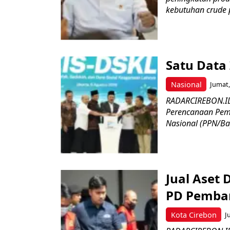
kebutuhan crude p
Satu Data
Nasional
Jumat,
RADARCIREBON.ID
Perencanaan Pe
Nasional (PPN/Bap
Jual Aset 
PD Pemban
Kota Cirebon
J