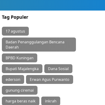
Tag Populer
17 agustus
Badan Penanggulangan Bencana
Daerah
BPBD Kuningan
Bupati Majalengka
Dana Sosial
ederson
Erwan Agus Purwanto
gunung ciremai
harga beras naik
inkrah