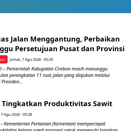
uas Jalan Menggantung, Perbaikan
ggu Persetujuan Pusat dan Provinsi
bon
Jumat, 7 Agu 2026 - 05:29
 – Pemerintah Kabupaten Cirebon masih menunggu
ulan peningkatan 11 ruas jalan yang diajukan melalui
 Presiden...
Tingkatkan Produktivitas Sawit
 7 Agu 2026 - 05:28
– Kementerian Pertanian (Kementan) mempercepat
uktivitas kelapa sawit nasional untuk memenuhi lonjakan