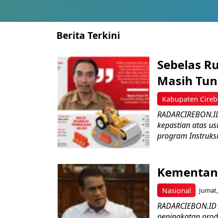
Berita Terkini
Sebelas R
Masih Tun
Kabupaten Cire
RADARCIREBON.ID
kepastian atas us
program Instruksi
Kementan 
Nasional
Jumat,
RADARCIEBON.ID 
peningkatan prod