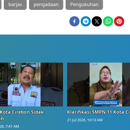
barjas
pengadaan
Pengukuhan
Kota Cirebon Sidak
Klarifikasi SMPN 11 Kota C
ah
21 Jul 2026, 10:13 AM
026, 7:41 AM