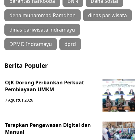
berantas narkooba
BNN
Dana Sosial
dena muhammad Ramdhan
dinas pariwisata
dinas pariwisata indramayu
DPMD Indramayu
dprd
Berita Populer
OJK Dorong Perbankan Perkuat
Pembiayaan UMKM
7 Agustus 2026
Terapkan Pengawasan Digital dan
Manual