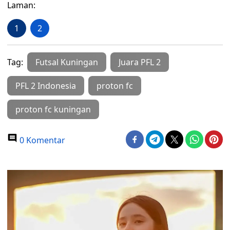
Laman:
1
2
Tag:
Futsal Kuningan
Juara PFL 2
PFL 2 Indonesia
proton fc
proton fc kuningan
0 Komentar