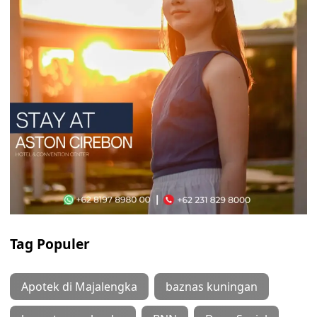
Tag Populer
Apotek di Majalengka
baznas kuningan