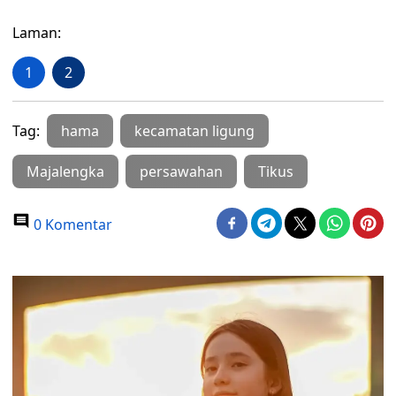
Laman:
1
2
Tag:
hama
kecamatan ligung
Majalengka
persawahan
Tikus
0 Komentar