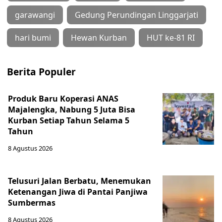
garawangi
Gedung Perundingan Linggarjati
hari bumi
Hewan Kurban
HUT ke-81 RI
Berita Populer
Produk Baru Koperasi ANAS
Majalengka, Nabung 5 Juta Bisa
Kurban Setiap Tahun Selama 5
Tahun
8 Agustus 2026
Telusuri Jalan Berbatu, Menemukan
Ketenangan Jiwa di Pantai Panjiwa
Sumbermas
8 Agustus 2026