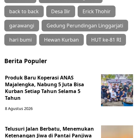
back to back
Desa Ilir
Erick Thohir
garawangi
Gedung Perundingan Linggarjati
hari bumi
Hewan Kurban
HUT ke-81 RI
Berita Populer
Produk Baru Koperasi ANAS
Majalengka, Nabung 5 Juta Bisa
Kurban Setiap Tahun Selama 5
Tahun
8 Agustus 2026
Telusuri Jalan Berbatu, Menemukan
Ketenangan Jiwa di Pantai Panjiwa