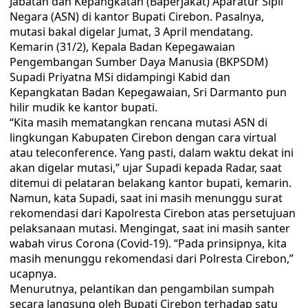
Jabatan dan Kepangkatan (Baperjakat) Aparatur Sipil
Negara (ASN) di kantor Bupati Cirebon. Pasalnya,
mutasi bakal digelar Jumat, 3 April mendatang.
Kemarin (31/2), Kepala Badan Kepegawaian
Pengembangan Sumber Daya Manusia (BKPSDM)
Supadi Priyatna MSi didampingi Kabid dan
Kepangkatan Badan Kepegawaian, Sri Darmanto pun
hilir mudik ke kantor bupati.
“Kita masih mematangkan rencana mutasi ASN di
lingkungan Kabupaten Cirebon dengan cara virtual
atau teleconference. Yang pasti, dalam waktu dekat ini
akan digelar mutasi,” ujar Supadi kepada Radar, saat
ditemui di pelataran belakang kantor bupati, kemarin.
Namun, kata Supadi, saat ini masih menunggu surat
rekomendasi dari Kapolresta Cirebon atas persetujuan
pelaksanaan mutasi. Mengingat, saat ini masih santer
wabah virus Corona (Covid-19). “Pada prinsipnya, kita
masih menunggu rekomendasi dari Polresta Cirebon,”
ucapnya.
Menurutnya, pelantikan dan pengambilan sumpah
secara langsung oleh Bupati Cirebon terhadap satu