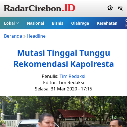
Lokal
Nasional
Bisnis
Olahraga
Kesehatan
Beranda
»
Headline
Mutasi Tinggal Tunggu
Rekomendasi Kapolresta
Penulis:
Tim Redaksi
Editor: Tim Redaksi
Selasa, 31 Mar 2020 - 17:15