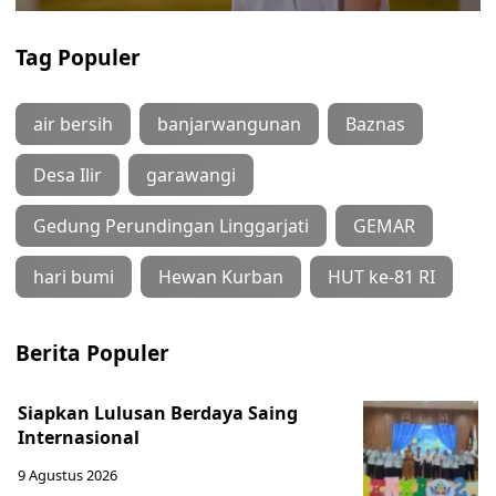
Tag Populer
air bersih
banjarwangunan
Baznas
Desa Ilir
garawangi
Gedung Perundingan Linggarjati
GEMAR
hari bumi
Hewan Kurban
HUT ke-81 RI
Berita Populer
Siapkan Lulusan Berdaya Saing
Internasional
9 Agustus 2026