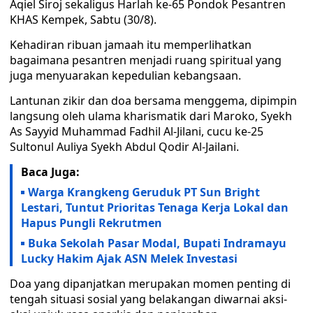
Aqiel Siroj sekaligus Harlah ke-65 Pondok Pesantren
KHAS Kempek, Sabtu (30/8).
Kehadiran ribuan jamaah itu memperlihatkan
bagaimana pesantren menjadi ruang spiritual yang
juga menyuarakan kepedulian kebangsaan.
Lantunan zikir dan doa bersama menggema, dipimpin
langsung oleh ulama kharismatik dari Maroko, Syekh
As Sayyid Muhammad Fadhil Al-Jilani, cucu ke-25
Sultonul Auliya Syekh Abdul Qodir Al-Jailani.
Baca Juga:
Warga Krangkeng Geruduk PT Sun Bright
Lestari, Tuntut Prioritas Tenaga Kerja Lokal dan
Hapus Pungli Rekrutmen
Buka Sekolah Pasar Modal, Bupati Indramayu
Lucky Hakim Ajak ASN Melek Investasi
Doa yang dipanjatkan merupakan momen penting di
tengah situasi sosial yang belakangan diwarnai aksi-