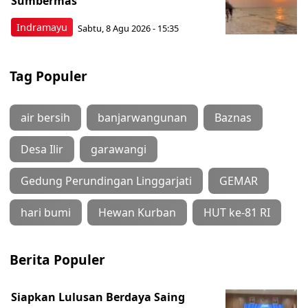
Sumbermas
Indramayu
Sabtu, 8 Agu 2026 - 15:35
Tag Populer
air bersih
banjarwangunan
Baznas
Desa Ilir
garawangi
Gedung Perundingan Linggarjati
GEMAR
hari bumi
Hewan Kurban
HUT ke-81 RI
Berita Populer
Siapkan Lulusan Berdaya Saing