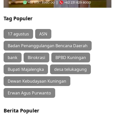
Tag Populer
17 agustus
ASN
Badan Penanggulangan Bencana Daerah
bank
Birokrasi
BPBD Kuningan
Bupati Majalengka
desa telukagung
Dewan Kebudayaan Kuningan
Erwan Agus Purwanto
Berita Populer