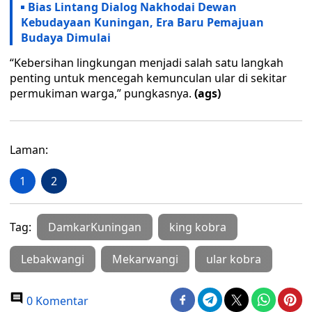
Bias Lintang Dialog Nakhodai Dewan
Kebudayaan Kuningan, Era Baru Pemajuan
Budaya Dimulai
“Kebersihan lingkungan menjadi salah satu langkah
penting untuk mencegah kemunculan ular di sekitar
permukiman warga,” pungkasnya.
(ags)
Laman:
1
2
Tag:
DamkarKuningan
king kobra
Lebakwangi
Mekarwangi
ular kobra
0 Komentar