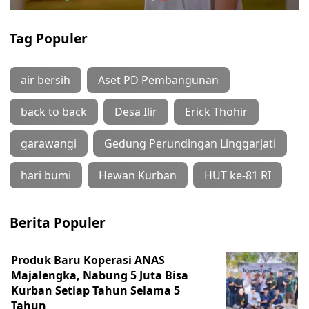
Tag Populer
air bersih
Aset PD Pembangunan
back to back
Desa Ilir
Erick Thohir
garawangi
Gedung Perundingan Linggarjati
hari bumi
Hewan Kurban
HUT ke-81 RI
Berita Populer
Produk Baru Koperasi ANAS
Majalengka, Nabung 5 Juta Bisa
Kurban Setiap Tahun Selama 5
Tahun