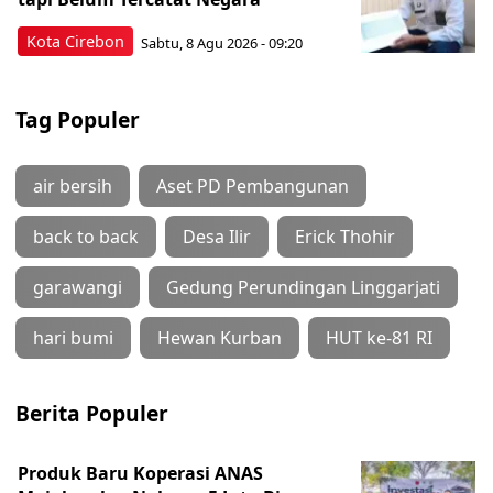
Kota Cirebon
Sabtu, 8 Agu 2026 - 09:20
Tag Populer
air bersih
Aset PD Pembangunan
back to back
Desa Ilir
Erick Thohir
garawangi
Gedung Perundingan Linggarjati
hari bumi
Hewan Kurban
HUT ke-81 RI
Berita Populer
Produk Baru Koperasi ANAS