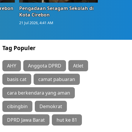
irebon
Pengadaan Seragam Sekolah di
Kota Cirebon
21 Jul 2026, 4:41 AM
Tag Populer
AHY
Anggota DPRD
Atlet
basis cat
camat pabuaran
cara berkendara yang aman
cibingbin
Demokrat
DPRD Jawa Barat
hut ke 81