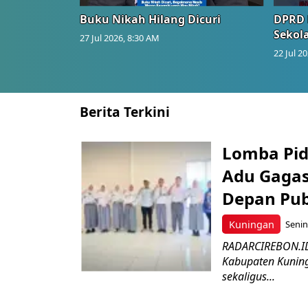
Buku Nikah Hilang Dicuri
DPRD 
Sekol
27 Jul 2026, 8:30 AM
22 Jul 2
Berita Terkini
Lomba Pid
Adu Gagas
Depan Pub
Kuningan
Senin
RADARCIREBON.ID 
Kabupaten Kunin
sekaligus...