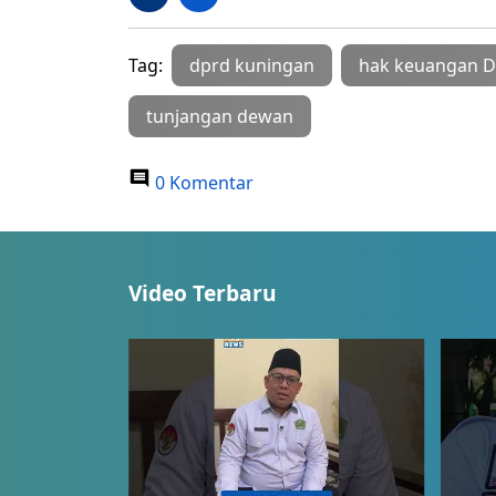
Tag:
dprd kuningan
hak keuangan 
tunjangan dewan
0 Komentar
Video Terbaru