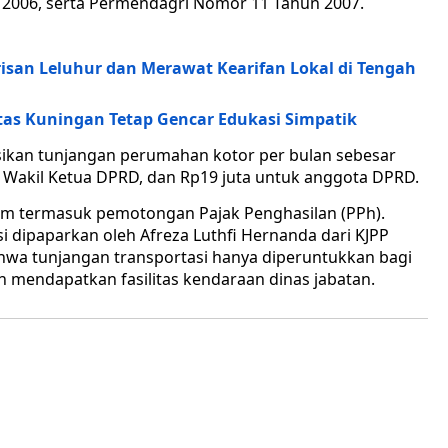
2006, serta Permendagri Nomor 11 Tahun 2007.
isan Leluhur dan Merawat Kearifan Lokal di Tengah
tas Kuningan Tetap Gencar Edukasi Simpatik
asikan tunjangan perumahan kotor per bulan sebesar
i Wakil Ketua DPRD, dan Rp19 juta untuk anggota DPRD.
elum termasuk pemotongan Pajak Penghasilan (PPh).
si dipaparkan oleh Afreza Luthfi Hernanda dari KJPP
hwa tunjangan transportasi hanya diperuntukkan bagi
 mendapatkan fasilitas kendaraan dinas jabatan.