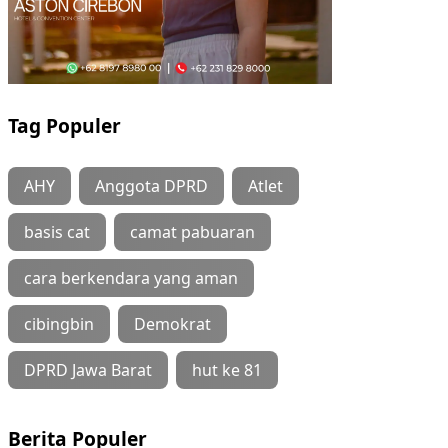
Tag Populer
AHY
Anggota DPRD
Atlet
basis cat
camat pabuaran
cara berkendara yang aman
cibingbin
Demokrat
DPRD Jawa Barat
hut ke 81
Berita Populer