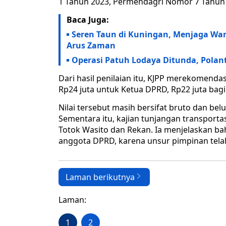
1 Tahun 2023, Permendagri Nomor 7 Tahun 
Baca Juga:
Seren Taun di Kuningan, Menjaga War
Arus Zaman
Operasi Patuh Lodaya Ditunda, Polan
Dari hasil penilaian itu, KJPP merekomend
Rp24 juta untuk Ketua DPRD, Rp22 juta bag
Nilai tersebut masih bersifat bruto dan b
Sementara itu, kajian tunjangan transporta
Totok Wasito dan Rekan. Ia menjelaskan ba
anggota DPRD, karena unsur pimpinan telah
Laman berikutnya
Laman:
1
2