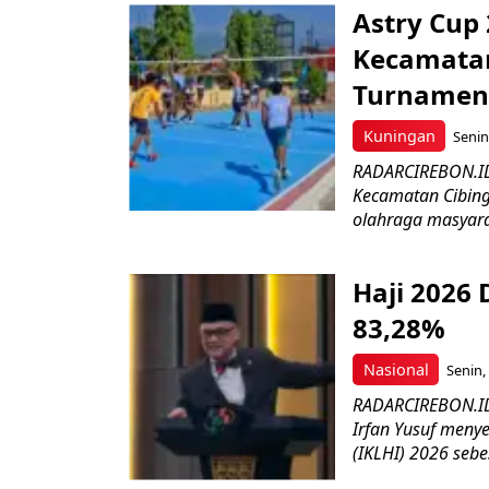
Astry Cup
Kecamatan
Turnamen 
Kuningan
Senin
RADARCIREBON.ID 
Kecamatan Cibing
olahraga masyara
Haji 2026
83,28%
Nasional
Senin,
RADARCIREBON.ID
Irfan Yusuf meny
(IKLHI) 2026 sebes