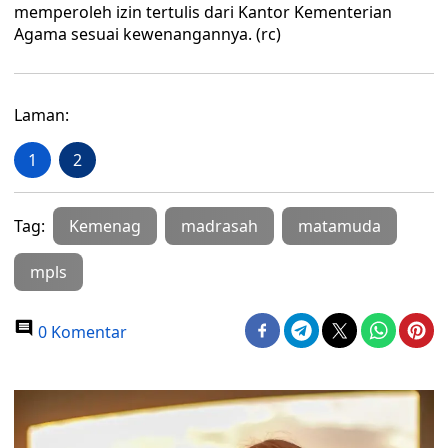
memperoleh izin tertulis dari Kantor Kementerian
Agama sesuai kewenangannya. (rc)
Laman:
1
2
Tag:
Kemenag
madrasah
matamuda
mpls
0 Komentar