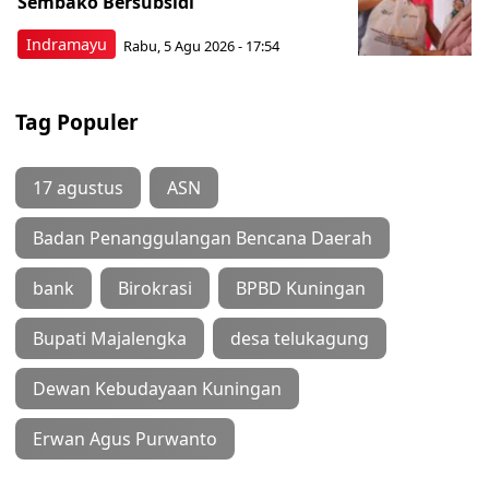
Sembako Bersubsidi
Indramayu
Rabu, 5 Agu 2026 - 17:54
Tag Populer
17 agustus
ASN
Badan Penanggulangan Bencana Daerah
bank
Birokrasi
BPBD Kuningan
Bupati Majalengka
desa telukagung
Dewan Kebudayaan Kuningan
Erwan Agus Purwanto