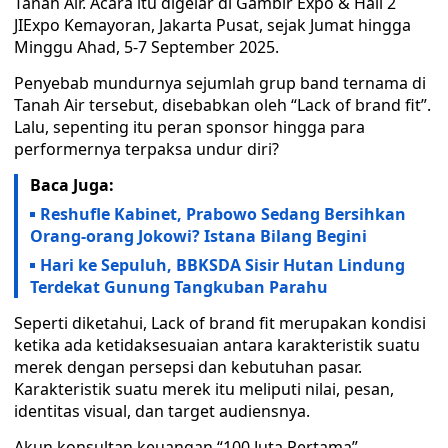
Tanah Air. Acara itu digelar di Gambir Expo & Hall 2
JIExpo Kemayoran, Jakarta Pusat, sejak Jumat hingga
Minggu Ahad, 5-7 September 2025.
Penyebab mundurnya sejumlah grup band ternama di
Tanah Air tersebut, disebabkan oleh “Lack of brand fit”.
Lalu, sepenting itu peran sponsor hingga para
performernya terpaksa undur diri?
Baca Juga:
Reshufle Kabinet, Prabowo Sedang Bersihkan
Orang-orang Jokowi? Istana Bilang Begini
Hari ke Sepuluh, BBKSDA Sisir Hutan Lindung
Terdekat Gunung Tangkuban Parahu
Seperti diketahui, Lack of brand fit merupakan kondisi
ketika ada ketidaksesuaian antara karakteristik suatu
merek dengan persepsi dan kebutuhan pasar.
Karakteristik suatu merek itu meliputi nilai, pesan,
identitas visual, dan target audiensnya.
Akun konsultan keuangan “100 Juta Pertama”