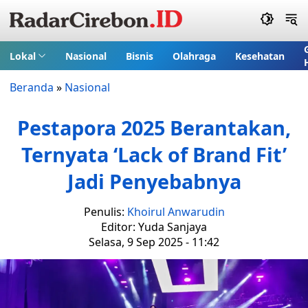
Lokal
Nasional
Bisnis
Olahraga
Kesehatan
Beranda
»
Nasional
Pestapora 2025 Berantakan,
Ternyata ‘Lack of Brand Fit’
Jadi Penyebabnya
Penulis:
Khoirul Anwarudin
Editor: Yuda Sanjaya
Selasa, 9 Sep 2025 - 11:42