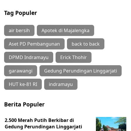
Tag Populer
air bersih
Apotek di Majalengka
Aset PD Pembangunan
back to back
DPMD Indramayu
Erick Thohir
garawangi
Gedung Perundingan Linggarjati
HUT ke-81 RI
indramayu
Berita Populer
2.500 Merah Putih Berkibar di
Gedung Perundingan Linggarjati