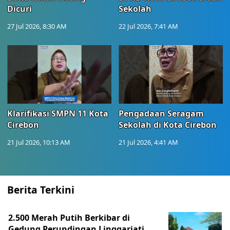
Dicuri
Sekolah
27 Jul 2026, 8:30 AM
22 Jul 2026, 7:41 AM
Klarifikasi SMPN 11 Kota
Pengadaan Seragam
Cirebon
Sekolah di Kota Cirebon
21 Jul 2026, 10:13 AM
21 Jul 2026, 4:41 AM
Berita Terkini
2.500 Merah Putih Berkibar di
Gedung Perundingan Linggarjati