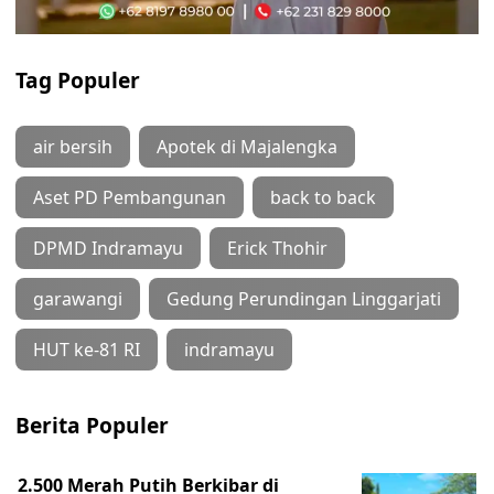
Tag Populer
air bersih
Apotek di Majalengka
Aset PD Pembangunan
back to back
DPMD Indramayu
Erick Thohir
garawangi
Gedung Perundingan Linggarjati
HUT ke-81 RI
indramayu
Berita Populer
2.500 Merah Putih Berkibar di