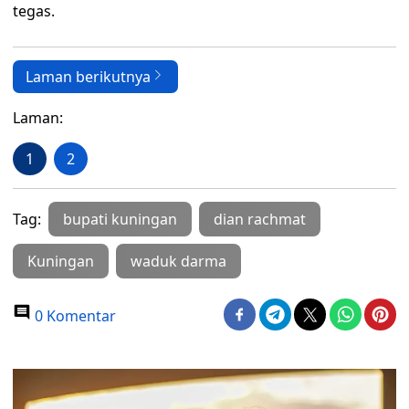
tegas.
Laman berikutnya
Laman:
1
2
Tag:
bupati kuningan
dian rachmat
Kuningan
waduk darma
0 Komentar