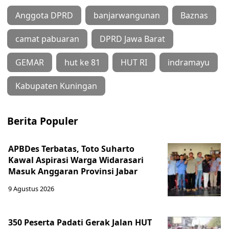
Anggota DPRD
banjarwangunan
Baznas
camat pabuaran
DPRD Jawa Barat
GEMAR
hut ke 81
HUT RI
indramayu
Kabupaten Kuningan
Berita Populer
APBDes Terbatas, Toto Suharto
Kawal Aspirasi Warga Widarasari
Masuk Anggaran Provinsi Jabar
9 Agustus 2026
350 Peserta Padati Gerak Jalan HUT