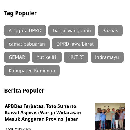
Tag Populer
Anggota DPRD
banjarwangunan
Baznas
camat pabuaran
DPRD Jawa Barat
GEMAR
hut ke 81
HUT RI
indramayu
Kabupaten Kuningan
Berita Populer
APBDes Terbatas, Toto Suharto
Kawal Aspirasi Warga Widarasari
Masuk Anggaran Provinsi Jabar
9 Agustus 2026